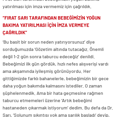
yatırılması için imza vermemiz için çağrıldık.
“FIRAT SARI TARAFINDAN BEBEĞİMİZİN YOĞUN
BAKIMA YATIRILMASI İÇİN İMZA VERMEYE
ÇAĞRILDIK”
‘Bu basit bir sorun neden yatırıyorsunuz’ diye
sorduğumuzda ‘Gözetim altında tutacağız. Önemli
değil 1-2 gün sonra taburcu edeceğiz’ denildi.
Bebeğimizi ilk gün gördük, hızlı nefes alışverişi vardı
ama akşamında iyileşmiş görünüyordu. Her
gittiğimizde farklı bahanelerle, bebeğimizin bir gece
daha yoğun bakımda kalmasını istediler. O zaman
şüphelenmedik. Ama bir hata geçmesine rağmen
taburcu etmemeleri üzerine ‘Artık bebeğimi
hastaneden çıkarmak istiyorum’ dedim. Bu defa da Dr.
Sarı, ‘Solunum sıkıntısı yok ama sarılık başladı’ deyip,