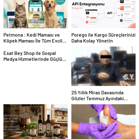
Petmona : Kedi Maması ve
Porego ile Kargo Süreçlerinizi
Köpek Maması İle Tüm Evcil
Daha Kolay Yönetin
Hayvan Ürünleri
Esat Bey Shop ile Sosyal
Medya Hizmetlerinde Güçlü
Panel Deneyimi
25 Yıllık Miras Davasında
Gözler Temmuz Ayındaki
Karar Duruşmasına Çevrildi