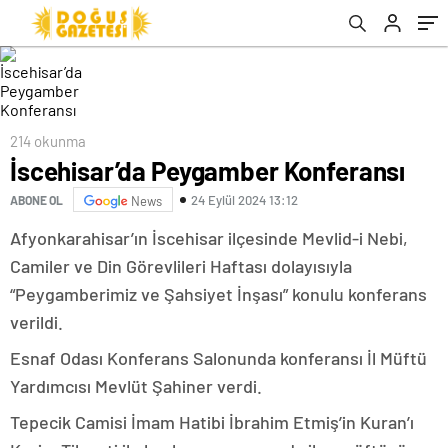
214 okunma
İscehisar’da Peygamber Konferansı
24 Eylül 2024 13:12
ABONE OL
News
Afyonkarahisar’ın İscehisar ilçesinde Mevlid-i Nebi,
Camiler ve Din Görevlileri Haftası dolayısıyla
“Peygamberimiz ve Şahsiyet İnşası” konulu konferans
verildi.
Esnaf Odası Konferans Salonunda konferansı İl Müftü
Yardımcısı Mevlüt Şahiner verdi.
Tepecik Camisi İmam Hatibi İbrahim Etmiş’in Kuran’ı