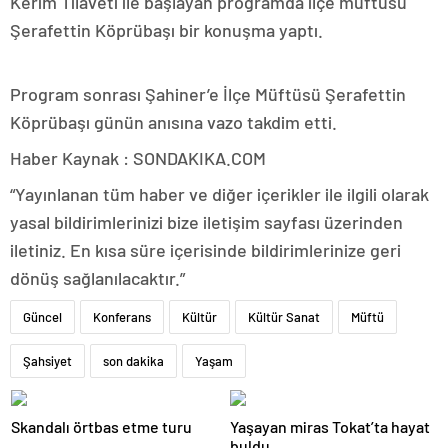
Kerim Tilaveti ile başlayan programda ilçe müftüsü
Şerafettin Köprübaşı bir konuşma yaptı.
Program sonrası Şahiner’e İlçe Müftüsü Şerafettin
Köprübaşı günün anısına vazo takdim etti.
Haber Kaynak : SONDAKIKA.COM
“Yayınlanan tüm haber ve diğer içerikler ile ilgili olarak
yasal bildirimlerinizi bize iletişim sayfası üzerinden
iletiniz. En kısa süre içerisinde bildirimlerinize geri
dönüş sağlanılacaktır.”
Güncel
Konferans
Kültür
Kültür Sanat
Müftü
Şahsiyet
son dakika
Yaşam
Skandalı örtbas etme turu
Yaşayan miras Tokat’ta hayat
buldu