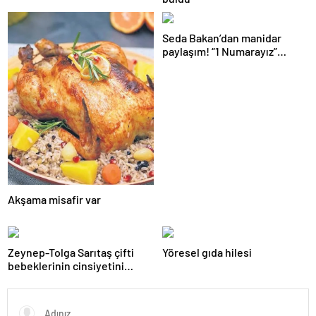
Seda Bakan’dan manidar
paylaşım! “1 Numarayız”
mesajının arkasındaki o
gönderme gündeme bomba
gibi düştü…
Akşama misafir var
Zeynep-Tolga Sarıtaş çifti
Yöresel gıda hilesi
bebeklerinin cinsiyetini
açıkladı!