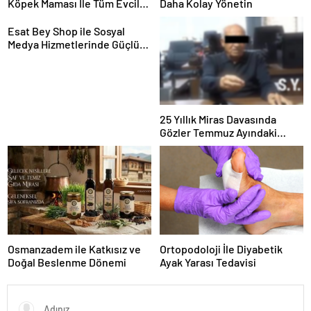
Köpek Maması İle Tüm Evcil
Daha Kolay Yönetin
Hayvan Ürünleri
Esat Bey Shop ile Sosyal
Medya Hizmetlerinde Güçlü
Panel Deneyimi
25 Yıllık Miras Davasında
Gözler Temmuz Ayındaki
Karar Duruşmasına Çevrildi
Osmanzadem ile Katkısız ve
Ortopodoloji İle Diyabetik
Doğal Beslenme Dönemi
Ayak Yarası Tedavisi