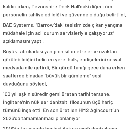
kaldırılırken, Devonshire Dock Hall’daki diğer tüm
personelin tahliye edildiği ve güvende olduğu belirtildi.
BAE Systems, “Barrow’daki tesisimizde çıkan yangına
müdahale için acil durum servisleriyle çalışıyoruz”
açıklamasını yaptı.
Büyük fabrikadaki yangının kilometrelerce uzaktan
görülebildiğini belirten yerel halk, endişelerini sosyal
medyada dile getirdi. Bir görgü tanığı gece daha erken
saatlerde binadan “büyük bir gümleme” sesi
duyduğunu söyledi.
100 yılı aşkın süredir gemi üreten tarihi tersane,
İngiltere’nin nükleer denizaltı filosunun üçü hariç
tümünü inşa etti. En son üretilen HMS Agincourt’un
2026’da tamamlanması planlanıyor.
2018’de tersanede beşinci Astute sınıfı denizaltının