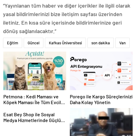
“Yayınlanan tüm haber ve diğer içerikler ile ilgili olarak
yasal bildirimlerinizi bize iletişim sayfası üzerinden
iletiniz. En kısa süre içerisinde bildirimlerinize geri
dönüş sağlanılacaktır.”
Eğitim
Güncel
Kafkas Üniversitesi
son dakika
Van
Petmona : Kedi Maması ve
Porego ile Kargo Süreçlerinizi
Köpek Maması İle Tüm Evcil
Daha Kolay Yönetin
Hayvan Ürünleri
Esat Bey Shop ile Sosyal
Medya Hizmetlerinde Güçlü
Panel Deneyimi