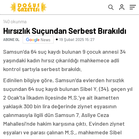
140 okunma
Hırsızlık Suçundan Serbest Bırakıldı
19 Şubat 2025 15:27
ABONE OL
News
Samsun’da 64 suç kaydı bulunan 9 çocuk annesi 34
yaşındaki kadın hırsız çıkarıldığı mahkemece adli
kontrol şartıyla serbest bırakıldı.
Edinilen bilgiye göre, Samsun’da evlerden hırsızlık
suçundan 64 suç kaydı bulunan Sibel Y. (34), geçen yıl
2 Ocak’ta İlkadım ilçesinde M.S.’ye ait ikametten
yaklaşık 300 bin lira değerinde ziynet eşyasının
çalınmasıyla ilgili dün Samsun 7. Asliye Ceza
Mahallesi’nde hakim karşısına çıktı. Evinden ziynet
eşyaları ve parası çalınan M.S., mahkemede Sibel