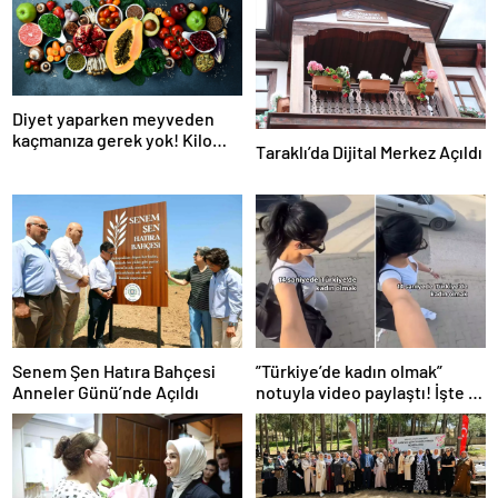
Diyet yaparken meyveden
kaçmanıza gerek yok! Kilo
Taraklı’da Dijital Merkez Açıldı
verme sürecine yardım eden
10 meyve!
Senem Şen Hatıra Bahçesi
”Türkiye’de kadın olmak”
Anneler Günü’nde Açıldı
notuyla video paylaştı! İşte 14
saniyede yaşananlar