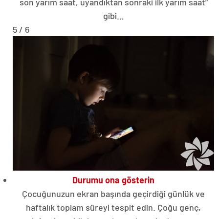
son yarım saat, uyandıktan sonraki ilk yarım saat”
gibi…
5 / 6
Durumu ona gösterin
Çocuğunuzun ekran başında geçirdiği günlük ve
haftalık toplam süreyi tespit edin. Çoğu genç,