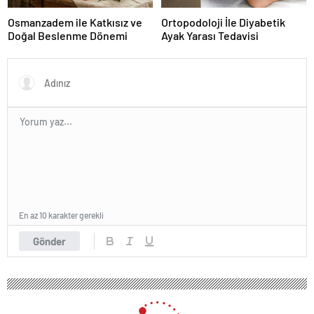
Osmanzadem ile Katkısız ve
Ortopodoloji İle Diyabetik
Doğal Beslenme Dönemi
Ayak Yarası Tedavisi
En az 10 karakter gerekli
Gönder