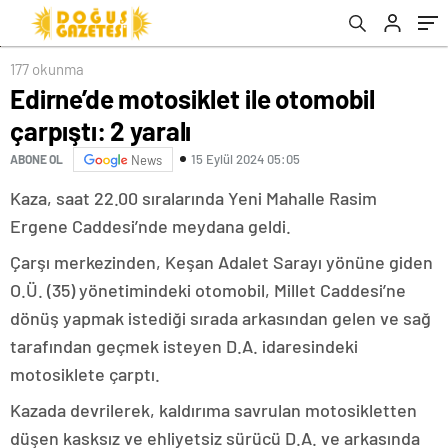
177 okunma
Edirne’de motosiklet ile otomobil
çarpıştı: 2 yaralı
15 Eylül 2024 05:05
ABONE OL
News
Kaza, saat 22.00 sıralarında Yeni Mahalle Rasim
Ergene Caddesi’nde meydana geldi.
Çarşı merkezinden, Keşan Adalet Sarayı yönüne giden
O.Ü. (35) yönetimindeki otomobil, Millet Caddesi’ne
dönüş yapmak istediği sırada arkasından gelen ve sağ
tarafından geçmek isteyen D.A. idaresindeki
motosiklete çarptı.
Kazada devrilerek, kaldırıma savrulan motosikletten
düşen kasksız ve ehliyetsiz sürücü D.A. ve arkasında