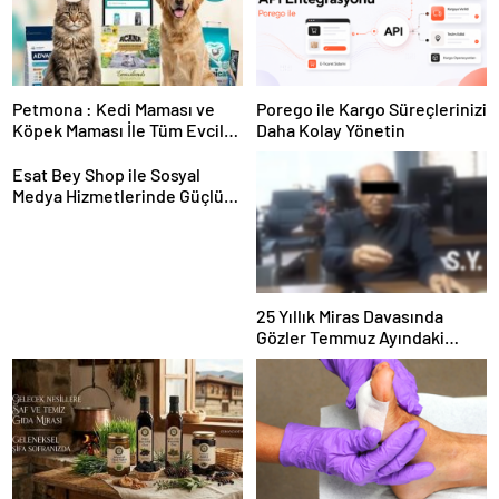
Petmona : Kedi Maması ve
Porego ile Kargo Süreçlerinizi
Köpek Maması İle Tüm Evcil
Daha Kolay Yönetin
Hayvan Ürünleri
Esat Bey Shop ile Sosyal
Medya Hizmetlerinde Güçlü
Panel Deneyimi
25 Yıllık Miras Davasında
Gözler Temmuz Ayındaki
Karar Duruşmasına Çevrildi