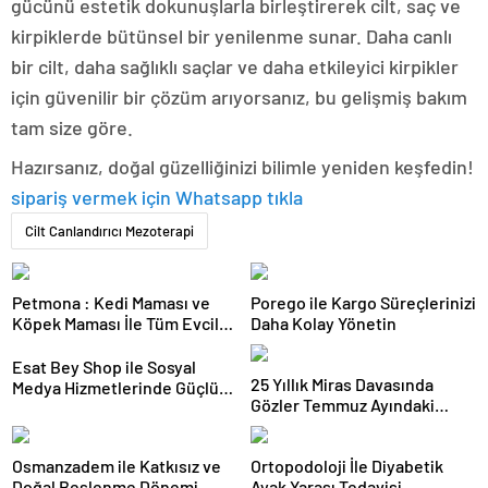
gücünü estetik dokunuşlarla birleştirerek cilt, saç ve
kirpiklerde bütünsel bir yenilenme sunar. Daha canlı
bir cilt, daha sağlıklı saçlar ve daha etkileyici kirpikler
için güvenilir bir çözüm arıyorsanız, bu gelişmiş bakım
tam size göre.
Hazırsanız, doğal güzelliğinizi bilimle yeniden keşfedin!
sipariş vermek için Whatsapp tıkla
Cilt Canlandırıcı Mezoterapi
Petmona : Kedi Maması ve
Porego ile Kargo Süreçlerinizi
Köpek Maması İle Tüm Evcil
Daha Kolay Yönetin
Hayvan Ürünleri
Esat Bey Shop ile Sosyal
25 Yıllık Miras Davasında
Medya Hizmetlerinde Güçlü
Gözler Temmuz Ayındaki
Panel Deneyimi
Karar Duruşmasına Çevrildi
Osmanzadem ile Katkısız ve
Ortopodoloji İle Diyabetik
Doğal Beslenme Dönemi
Ayak Yarası Tedavisi