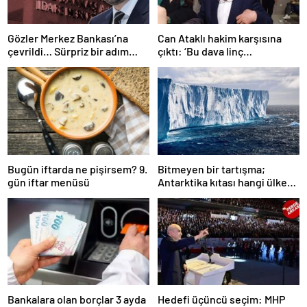
Gözler Merkez Bankası’na
Can Ataklı hakim karşısına
çevrildi… Sürpriz bir adım
çıktı: ‘Bu dava linç
gelebilir mi? İşte son faiz
kampanyasının bir sonucu’
tahminleri
Bugün iftarda ne pişirsem? 9.
Bitmeyen bir tartışma;
gün iftar menüsü
Antarktika kıtası hangi ülkeye
ait?
Bankalara olan borçlar 3 ayda
Hedefi üçüncü seçim: MHP