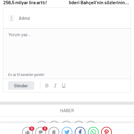
256,5 milyar lira arttı!
lideri Bahçeli’nin sözlerinin
gerisinde ‘erken seçim
formülü’ yattığı konuşuluyor
En az 10 karakter gerekli
Gönder
HABER
0
0