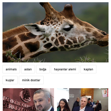
animals
aslan
boğa
hayvanlar alemi
kaplan
kuşlar
minik dostlar