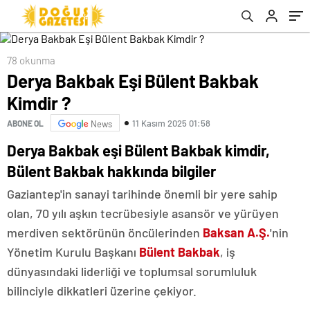
78 okunma
Derya Bakbak Eşi Bülent Bakbak
Kimdir ?
11 Kasım 2025 01:58
ABONE OL
News
Derya Bakbak eşi Bülent Bakbak kimdir,
Bülent Bakbak hakkında bilgiler
Gaziantep'in sanayi tarihinde önemli bir yere sahip
olan, 70 yılı aşkın tecrübesiyle asansör ve yürüyen
merdiven sektörünün öncülerinden
Baksan
A.Ş.
'nin
Yönetim Kurulu Başkanı
Bülent Bakbak
, iş
dünyasındaki liderliği ve toplumsal sorumluluk
bilinciyle dikkatleri üzerine çekiyor.