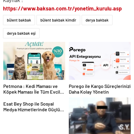
Kaynak :
https://www.baksan.com.tr/yonetim_kurulu.asp
bülent bakbak
bülent bakbak kimdir
derya bakbak
derya bakbak eşi
Petmona : Kedi Maması ve
Porego ile Kargo Süreçlerinizi
Köpek Maması İle Tüm Evcil
Daha Kolay Yönetin
Hayvan Ürünleri
Esat Bey Shop ile Sosyal
Medya Hizmetlerinde Güçlü
Panel Deneyimi