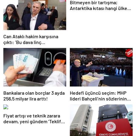
Bitmeyen bir tartışma;
Antarktika kıtası hangi ülkeye
ait?
Can Ataklı hakim karşısına
çıktı: ‘Bu dava linç
kampanyasının bir sonucu’
Bankalara olan borçlar 3 ayda
Hedefi üçüncü seçim: MHP
256,5 milyar lira arttı!
lideri Bahçeli’nin sözlerinin
gerisinde ‘erken seçim
formülü’ yattığı konuşuluyor
Fiyat artışı ve teknik zarara
devam, yeni gündem ‘Teklif
Platformu’: ‘Trafik’te tartışma
çok!