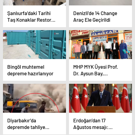
Şanlıurfa’daki Tarihi
Denizli’de 14 Change
Taş Konaklar Restore
Araç Ele Geçirildi
Edilecek
Bingöl muhtemel
MHP MYK Üyesi Prof.
depreme hazırlanıyor
Dr. Aysun Bay,
Malatya’da Temaslarda
Bulundu
Diyarbakır’da
Erdoğan’dan 17
depremde tahliye
Ağustos mesajı:
edilen bina yıkım
Türkiye’nin deprem