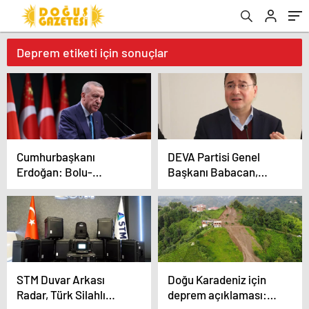
Deprem etiketi için sonuçlar
Cumhurbaşkanı
DEVA Partisi Genel
Erdoğan: Bolu-
Başkanı Babacan,
Kartalkaya faciasından
Hatay’da temaslarda
turizmcilerimizin ders
bulundu
çıkaracağına
inanıyorum
STM Duvar Arkası
Doğu Karadeniz için
Radar, Türk Silahlı
deprem açıklaması: