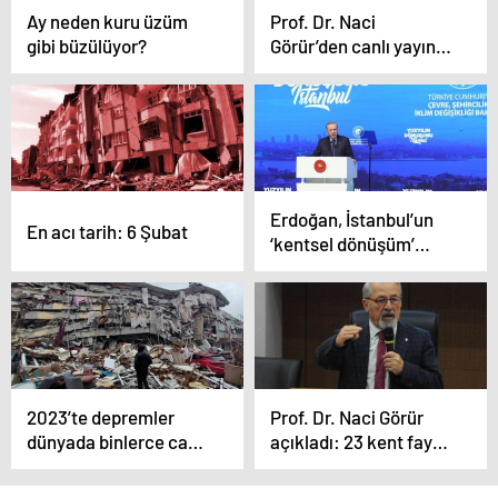
Ay neden kuru üzüm
Prof. Dr. Naci
gibi büzülüyor?
Görür’den canlı yayında
‘deprem’ uyarısı:
‘Tehlike oralarda
arttı…’
Erdoğan, İstanbul’un
En acı tarih: 6 Şubat
‘kentsel dönüşüm’
planını açıkladı
2023’te depremler
Prof. Dr. Naci Görür
dünyada binlerce can
açıkladı: 23 kent fay
aldı! Yakın tarihin en
hattı üzerinde!
ölümcül depremleri bu