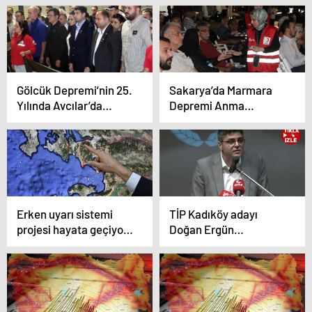
sırasında çöktü
tehdidi altındaki bir
ülke olduğu gerçeğini
hiçbir zaman
aklımızdan çıkarmadık
Gölcük Depremi’nin 25.
Sakarya’da Marmara
Yılında Avcılar’da
Depremi Anma
Anma Töreni
Programı Düzenlendi
Erken uyarı sistemi
TİP Kadıköy adayı
projesi hayata geçiyor:
Doğan Ergün
Depremi önceden
Cumhuriyet TV’de
haber verecek
anlattı: ‘Ne iyi ki
Kadıköy’de solun
renkleri mücadele
ediyor’