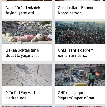
Naci Görür denizdeki
Son dakika… Ekonomi
fayları işaret etti…
Koordinasyon
Marmara Bölgesi’ni
Kurulu’ndan ilk
uyardı
açıklama! Enflasyon ve
cari açık mesajı
Bakan Göktaş’tan 6
Ünlü Fransız deprem
Şubat’ta yaşanan
uzmanlarından
depremler sonrası
korkutan senaryo:
kaybolan çocuklara
‘Marmara depremi kaç
ilişkin soru önergesine
büyüklüğünde olacak?’
yanıt geldi: ‘Kayıp
çocuk bulunmuyor’
MTA Diri Fay Hattı
SHD’den çarpıcı
Haritası’nda
‘deprem’ raporu: ‘İmar
işaretlendi… Prof. Dr.
aflarının ağır bir