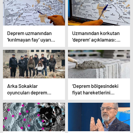
fazla alan etkilendi
olduğunu söyledi: Suç
ortağı Murat Kurum
Deprem uzmanından
Uzmanından korkutan
‘kırılmayan fay’ uyarısı:
‘deprem’ açıklaması:
7’lik potansiyele sahip!
‘Kırılmayan fay, 7’lik
deprem
oluşturabilecek
potansiyele sahip’
Arka Sokaklar
‘Deprem bölgesindeki
oyuncuları deprem
fiyat hareketlerini
bölgesinde: ‘Hatay
yakından takip ediyor’:
hepimizin şahsi
Bunları yapanlara 102
meselesi olsun’
milyon TL ceza kesildi