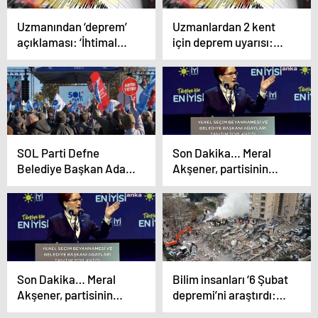
Uzmanından ‘deprem’
Uzmanlardan 2 kent
açıklaması: ‘İhtimal
için deprem uyarısı:
çok yüksek…’
‘6’nın üzerinde
bekleniyor…’
SOL Parti Defne
Son Dakika… Meral
Belediye Başkan Adayı
Akşener, partisinin
Serbay Mansuroğlu:
seçim beyannamesini
Depremzede yalnız
açıkladı
değil sosyalistler var
Son Dakika… Meral
Bilim insanları ‘6 Şubat
Akşener, partisinin
depremi’ni araştırdı:
seçim beyannamesini
‘Bu bölgelerden uzak