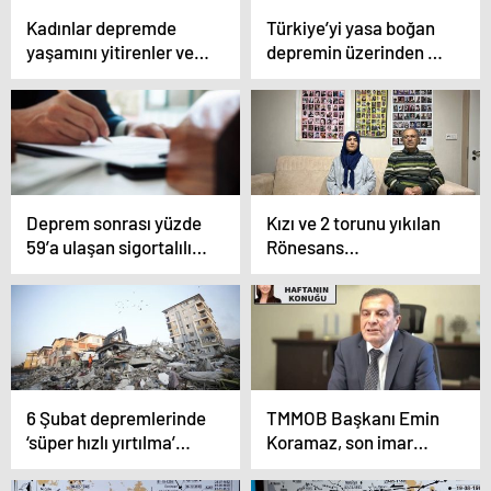
Kadınlar depremde
Türkiye’yi yasa boğan
yaşamını yitirenler ve
depremin üzerinden bir
çocuklar için
yıl geçti, yaralar
sokaktaydı
sarılmadı, yaşam
normale dönemedi:
Hesap veren yok!
Deprem sonrası yüzde
Kızı ve 2 torunu yıkılan
59’a ulaşan sigortalılık
Rönesans
oranı bugün yüzde
Rezidans’taydı: 1 yıldır
58,2: DASK iki ileri bir
haber alamıyor…
geri!
6 Şubat depremlerinde
TMMOB Başkanı Emin
‘süper hızlı yırtılma’
Koramaz, son imar
oldu: 35 bin 100
affının diğerlerinden
kilometrekare daha
çok daha farklı