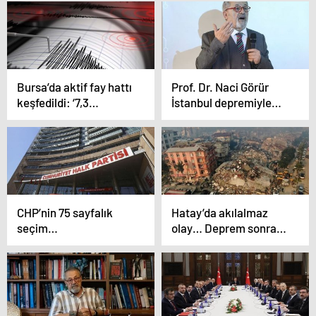
açıklıyor
durulmalı!’
Bursa’da aktif fay hattı
Prof. Dr. Naci Görür
keşfedildi: ‘7,3
İstanbul depremiyle
büyüklüğünde deprem
ilgili net konuştu:
üretebilir’
‘Kesinlikle 7’den
büyük…’
CHP’nin 75 sayfalık
Hatay’da akılalmaz
seçim
olay… Deprem sonrası
beyannamesinde neler
isim karmaşası
yer alıyor? CHP lideri
yaşandı: Kayıtlara ‘ölü’
Özel: ‘Seçim çıkışın ilk
olarak geçti
adımı’