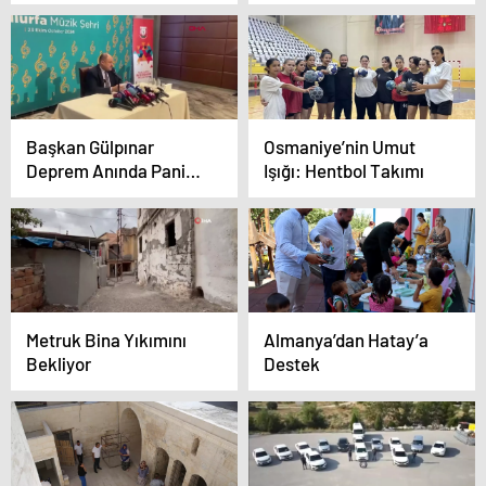
Kuvvetleri’ne Teslim
Tehlike bilinenden
Edildi
daha yüksek!
Başkan Gülpınar
Osmaniye’nin Umut
Deprem Anında Panik
Işığı: Hentbol Takımı
Yaşadı
Metruk Bina Yıkımını
Almanya’dan Hatay’a
Bekliyor
Destek