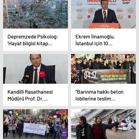
Sağlam, Yüksekova
sonucu’
depremlerine dikkat
çekti!
Depremzede Psikolog:
Ekrem İmamoğlu,
‘Hayat bilgisi kitap
İstanbul için 10
bilgisiyle aynı değil’
maddelik afet planını
açıkladı: İktidara
‘proje’ göndermesi
Kandilli Rasathanesi
“Barınma hakkı beton
Müdürü Prof. Dr.
lobilerine teslim
Özener’den ‘Marmara’
edilemez”
uyarısı: ‘7’nin üzerinde
bir deprem
yaşayacağımız açık’