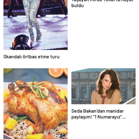
buldu
Skandalı örtbas etme turu
Seda Bakan’dan manidar
paylaşım! “1 Numarayız”
mesajının arkasındaki o
gönderme gündeme bomba
gibi düştü…