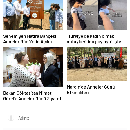
Senem Şen Hatıra Bahçesi
”Türkiye’de kadın olmak”
Anneler Günü’nde Açıldı
notuyla video paylaştı! İşte 14
saniyede yaşananlar
Mardin’de Anneler Günü
Etkinlikleri
Bakan Göktaş’tan Nimet
Gürel’e Anneler Günü Ziyareti