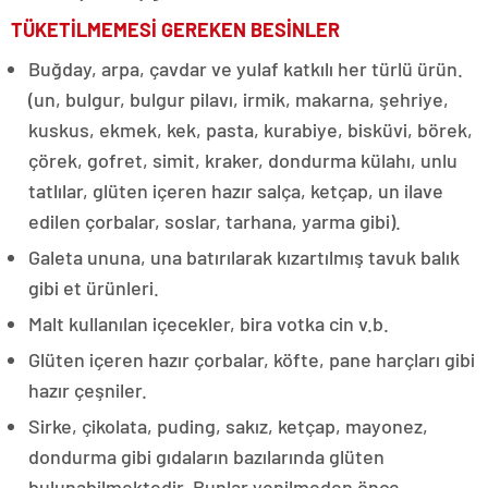
TÜKETİLMEMESİ GEREKEN BESİNLER
Buğday, arpa, çavdar ve yulaf katkılı her türlü ürün.
(un, bulgur, bulgur pilavı, irmik, makarna, şehriye,
kuskus, ekmek, kek, pasta, kurabiye, bisküvi, börek,
çörek, gofret, simit, kraker, dondurma külahı, unlu
tatlılar, glüten içeren hazır salça, ketçap, un ilave
edilen çorbalar, soslar, tarhana, yarma gibi).
Galeta ununa, una batırılarak kızartılmış tavuk balık
gibi et ürünleri.
Malt kullanılan içecekler, bira votka cin v.b.
Glüten içeren hazır çorbalar, köfte, pane harçları gibi
hazır çeşniler.
Sirke, çikolata, puding, sakız, ketçap, mayonez,
dondurma gibi gıdaların bazılarında glüten
bulunabilmektedir. Bunlar yenilmeden önce