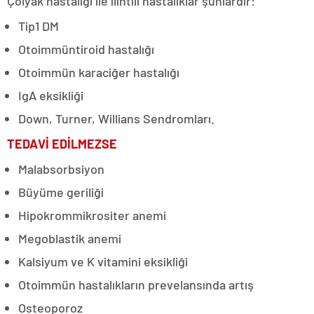
Çölyak hastalığı ile ilintili hastalıklar şunlardır:
Tip1 DM
Otoimmüntiroid hastalığı
Otoimmün karaciğer hastalığı
IgA eksikliği
Down, Turner, Willians Sendromları.
TEDAVİ EDİLMEZSE
Malabsorbsiyon
Büyüme geriliği
Hipokrommikrositer anemi
Megoblastik anemi
Kalsiyum ve K vitamini eksikliği
Otoimmün hastalıkların prevelansında artış
Osteoporoz