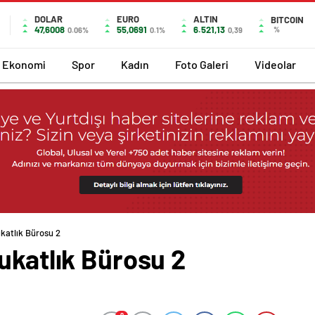
DOLAR
EURO
ALTIN
BITCOIN
47,6008
55,0691
6.521,13
%
0.06%
0.1%
0,39
Ekonomi
Spor
Kadın
Foto Galeri
Videolar
ukatlık Bürosu 2
ukatlık Bürosu 2