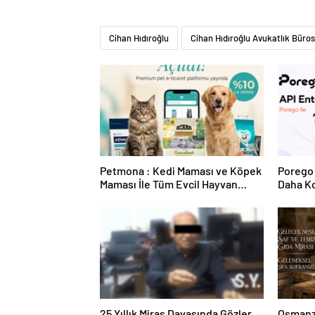
Cihan Hıdıroğlu
Cihan Hıdıroğlu Avukatlık Büro
Petmona : Kedi Maması ve Köpek
Porego 
Maması İle Tüm Evcil Hayvan
Daha Ko
Ürünleri
25 Yıllık Miras Davasında Gözler
Osmanza