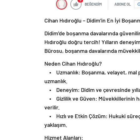
0
BEĞENDİM
ABONE OL
Cihan Hıdıroğlu – Didim’in En İyi Boşan
Didim’de boşanma davalarında güvenilir
Hıdıroğlu doğru tercih! Yılların deneyimi
Bürosu, boşanma davalarında müvekkill
Neden Cihan Hıdıroğlu?
• Uzmanlık: Boşanma, velayet, mal pay
uzmanlık.
• Deneyim: Didim ve çevresinde yıllar
• Gizlilik ve Güven: Müvekkillerinin hak
verilir.
• Hızlı ve Etkin Çözüm: Hukuki süreçl
yaklaşım.
Hizmet Alanları: