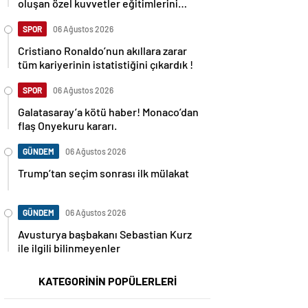
oluşan özel kuvvetler eğitimlerini
başlattı.
SPOR
06 Ağustos 2026
Cristiano Ronaldo’nun akıllara zarar
tüm kariyerinin istatistiğini çıkardık !
SPOR
06 Ağustos 2026
Galatasaray’a kötü haber! Monaco’dan
flaş Onyekuru kararı.
GÜNDEM
06 Ağustos 2026
Trump’tan seçim sonrası ilk mülakat
GÜNDEM
06 Ağustos 2026
Avusturya başbakanı Sebastian Kurz
ile ilgili bilinmeyenler
KATEGORİNİN POPÜLERLERİ