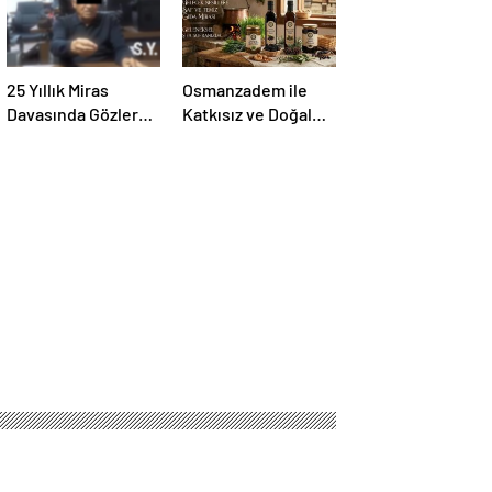
25 Yıllık Miras
Osmanzadem ile
Davasında Gözler
Katkısız ve Doğal
Temmuz Ayındaki
Beslenme Dönemi
Karar Duruşmasına
Çevrildi