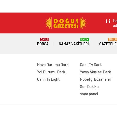
Ha
ed
CANLI
ANLIK
GÜNLÜ
BORSA
NAMAZ VAKITLERI
GAZETELE
Hava Durumu Dark
Canlı Tv Dark
Yol Durumu Dark
Yayın Akışları Dark
Canlı Tv Light
Nöbetçi Eczaneler
Son Dakika
smm panel