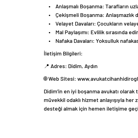
• Anlaşmalı Boşanma: Tarafların uzlaş
• Çekişmeli Boşanma: Anlaşmazlık duru
• Velayet Davaları: Çocukların velayeti
• Mal Paylaşımı: Evlilik sırasında edini
• Nafaka Davaları: Yoksulluk nafakası,
İletişim Bilgileri:
📍 Adres: Didim, Aydın
🌐 Web Sitesi: www.avukatcihanhidirog
Didim’in en iyi boşanma avukatı olarak 
müvekkil odaklı hizmet anlayışıyla her
desteği almak için hemen iletişime geç