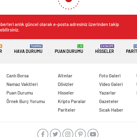
berleri anlık güncel olarak e-posta adresiniz üzerinden takip
ebilirsiniz.
K
TAHMİNİ
LİG
EKONOMİ
E
R
HAVA DURUMU
PUAN DURUMU
HISSELER
PARI
Canlı Borsa
Altınlar
Foto Galeri
Namaz Vakitleri
Dövizler
Video Galeri
Puan Durumu
Hisseler
Yazarlar
Örnek Burç Yorumu
Kripto Paralar
Gazeteler
Pariteler
Sıcak Haber