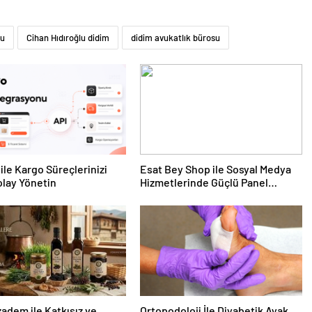
su
Cihan Hıdıroğlu didim
didim avukatlık bürosu
ile Kargo Süreçlerinizi
Esat Bey Shop ile Sosyal Medya
lay Yönetin
Hizmetlerinde Güçlü Panel
Deneyimi
dem ile Katkısız ve
Ortopodoloji İle Diyabetik Ayak