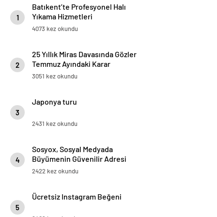
Batıkent’te Profesyonel Halı
Yıkama Hizmetleri
1
4073 kez okundu
25 Yıllık Miras Davasında Gözler
Temmuz Ayındaki Karar
2
Duruşmasına Çevrildi
3051 kez okundu
Japonya turu
3
2431 kez okundu
Sosyox, Sosyal Medyada
Büyümenin Güvenilir Adresi
4
Olarak Öne Çıkıyor
2422 kez okundu
Ücretsiz Instagram Beğeni
5