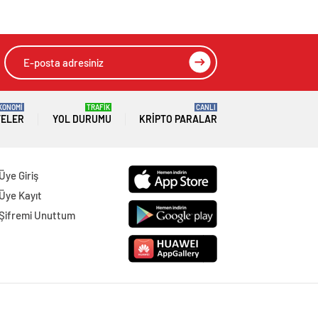
KONOMİ
TRAFİK
CANLI
TELER
YOL DURUMU
KRIPTO PARALAR
Üye Giriş
Üye Kayıt
Şifremi Unuttum