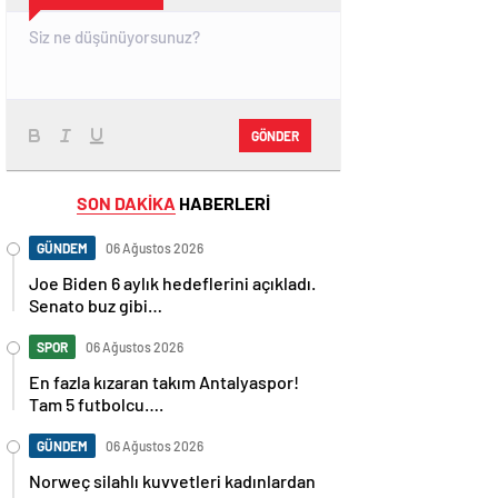
GÖNDER
SON DAKİKA
HABERLERİ
GÜNDEM
06 Ağustos 2026
Joe Biden 6 aylık hedeflerini açıkladı.
Senato buz gibi…
SPOR
06 Ağustos 2026
En fazla kızaran takım Antalyaspor!
Tam 5 futbolcu….
GÜNDEM
06 Ağustos 2026
Norweç silahlı kuvvetleri kadınlardan