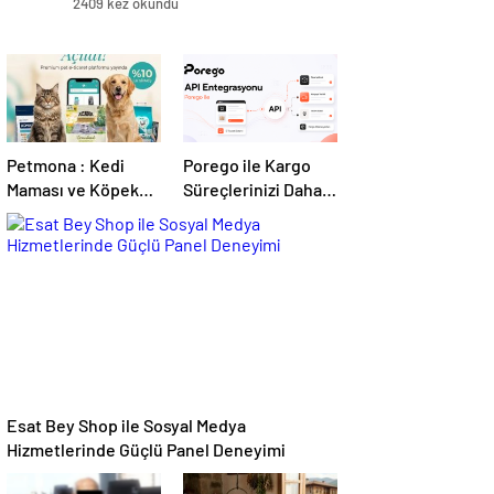
2409 kez okundu
Petmona : Kedi
Porego ile Kargo
Maması ve Köpek
Süreçlerinizi Daha
Maması İle Tüm
Kolay Yönetin
Evcil Hayvan
Ürünleri
Esat Bey Shop ile Sosyal Medya
Hizmetlerinde Güçlü Panel Deneyimi