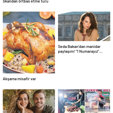
Skandalı örtbas etme turu
Seda Bakan’dan manidar
paylaşım! “1 Numarayız”
mesajının arkasındaki o
gönderme gündeme bomba
gibi düştü…
Akşama misafir var