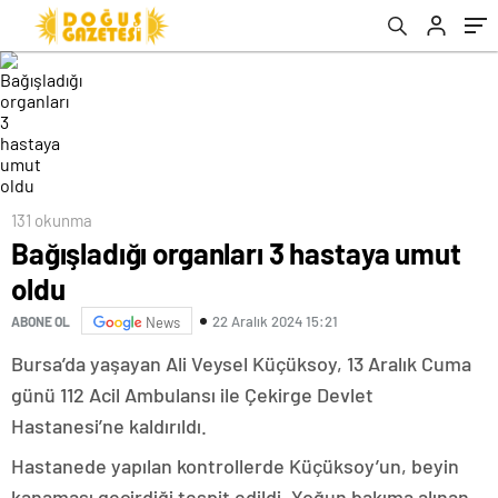
131 okunma
Bağışladığı organları 3 hastaya umut
oldu
22 Aralık 2024 15:21
ABONE OL
News
Bursa’da yaşayan Ali Veysel Küçüksoy, 13 Aralık Cuma
günü 112 Acil Ambulansı ile Çekirge Devlet
Hastanesi’ne kaldırıldı.
Hastanede yapılan kontrollerde Küçüksoy’un, beyin
kanaması geçirdiği tespit edildi. Yoğun bakıma alınan