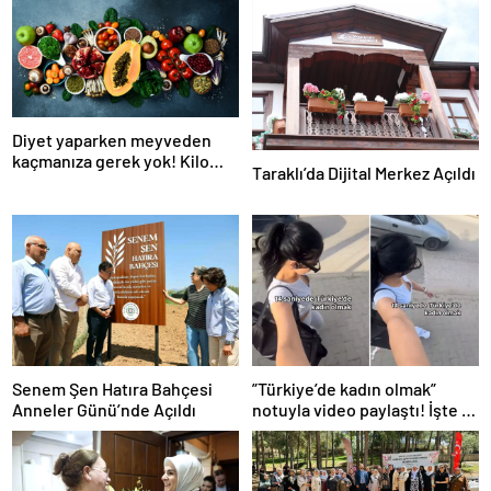
Diyet yaparken meyveden
kaçmanıza gerek yok! Kilo
Taraklı’da Dijital Merkez Açıldı
verme sürecine yardım eden
10 meyve!
Senem Şen Hatıra Bahçesi
”Türkiye’de kadın olmak”
Anneler Günü’nde Açıldı
notuyla video paylaştı! İşte 14
saniyede yaşananlar