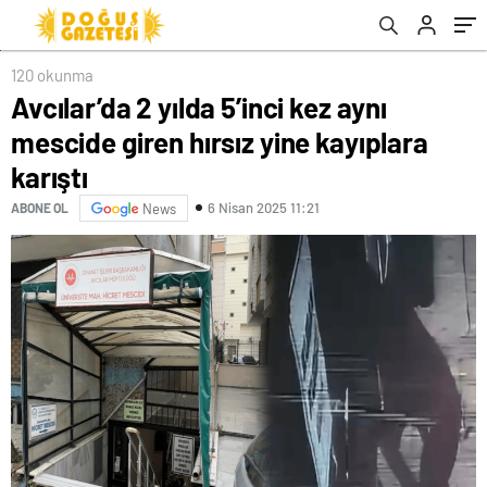
120 okunma
Avcılar’da 2 yılda 5’inci kez aynı
mescide giren hırsız yine kayıplara
karıştı
6 Nisan 2025 11:21
ABONE OL
News