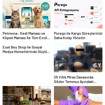
Petmona : Kedi Maması ve
Porego ile Kargo Süreçlerinizi
Köpek Maması İle Tüm Evcil
Daha Kolay Yönetin
Hayvan Ürünleri
Esat Bey Shop ile Sosyal
Medya Hizmetlerinde Güçlü
Panel Deneyimi
25 Yıllık Miras Davasında
Gözler Temmuz Ayındaki
Karar Duruşmasına Çevrildi