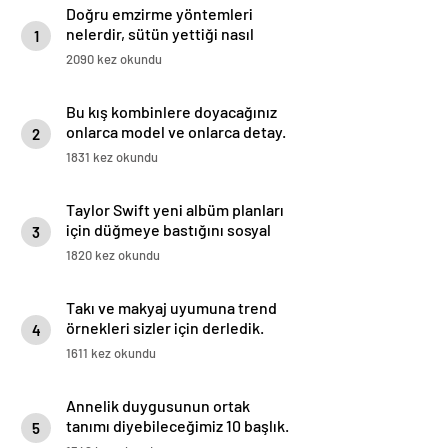
Doğru emzirme yöntemleri
nelerdir, sütün yettiği nasıl
1
anlaşılır?
2090 kez okundu
Bu kış kombinlere doyacağınız
onlarca model ve onlarca detay.
2
1831 kez okundu
Taylor Swift yeni albüm planları
için düğmeye bastığını sosyal
3
medyadan duyurdu!
1820 kez okundu
Takı ve makyaj uyumuna trend
örnekleri sizler için derledik.
4
1611 kez okundu
Annelik duygusunun ortak
tanımı diyebileceğimiz 10 başlık.
5