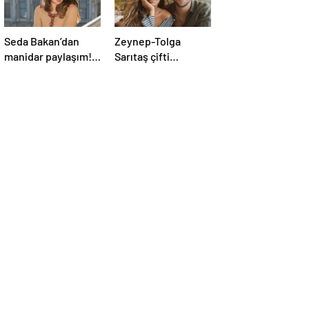
Seda Bakan’dan
Zeynep-Tolga
manidar paylaşım!
Sarıtaş çifti
“1 Numarayız”
bebeklerinin
mesajının
cinsiyetini açıkladı!
arkasındaki o
gönderme
gündeme bomba
gibi düştü…