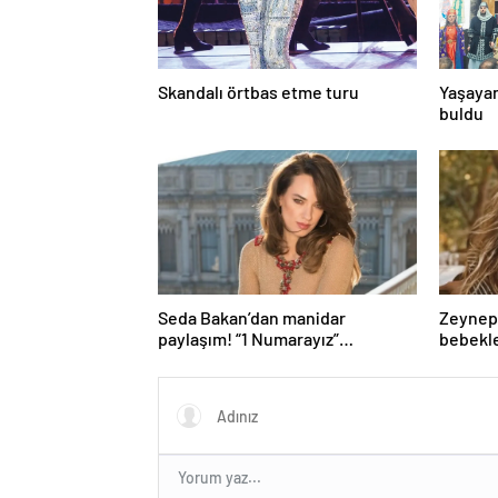
Skandalı örtbas etme turu
Yaşayan
buldu
Seda Bakan’dan manidar
Zeynep-
paylaşım! “1 Numarayız”
bebekle
mesajının arkasındaki o
gönderme gündeme bomba gibi
düştü…