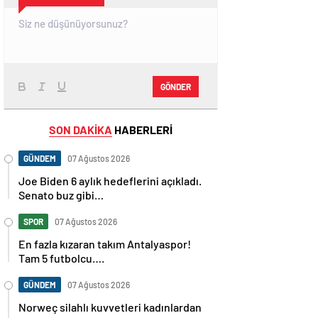
GÖNDER
SON DAKİKA
HABERLERİ
GÜNDEM
07 Ağustos 2026
Joe Biden 6 aylık hedeflerini açıkladı.
Senato buz gibi…
SPOR
07 Ağustos 2026
En fazla kızaran takım Antalyaspor!
Tam 5 futbolcu….
GÜNDEM
07 Ağustos 2026
Norweç silahlı kuvvetleri kadınlardan