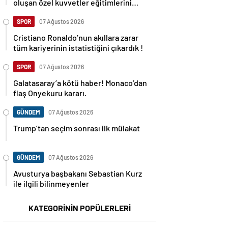
oluşan özel kuvvetler eğitimlerini
başlattı.
SPOR
07 Ağustos 2026
Cristiano Ronaldo’nun akıllara zarar
tüm kariyerinin istatistiğini çıkardık !
SPOR
07 Ağustos 2026
Galatasaray’a kötü haber! Monaco’dan
flaş Onyekuru kararı.
GÜNDEM
07 Ağustos 2026
Trump’tan seçim sonrası ilk mülakat
GÜNDEM
07 Ağustos 2026
Avusturya başbakanı Sebastian Kurz
ile ilgili bilinmeyenler
KATEGORİNİN POPÜLERLERİ