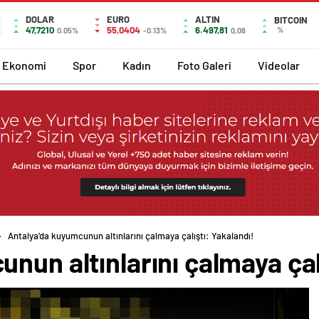
DOLAR
EURO
ALTIN
BITCOIN
47,7210
55,0404
6.497,81
%
0.05%
-0.13%
0,08
Ekonomi
Spor
Kadın
Foto Galeri
Videolar
Antalya’da kuyumcunun altınlarını çalmaya çalıştı: Yakalandı!
nun altınlarını çalmaya çal