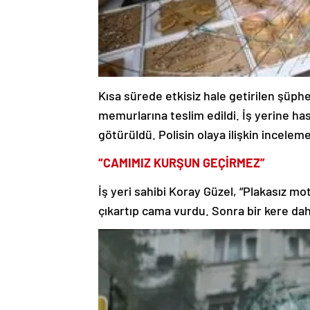
Kısa sürede etkisiz hale getirilen şüph
memurlarına teslim edildi. İş yerine ha
götürüldü. Polisin olaya ilişkin incelem
“CAMIMIZ KURŞUN GEÇİRMEZ”
İş yeri sahibi Koray Güzel, “Plakasız moto
çıkartıp cama vurdu. Sonra bir kere da