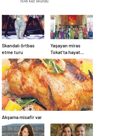
1546 kez okundu
Skandalı örtbas
Yaşayan miras
etme turu
Tokat’ta hayat
buldu
Akşama misafir var