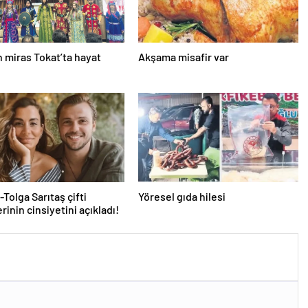
 miras Tokat’ta hayat
Akşama misafir var
Tolga Sarıtaş çifti
Yöresel gıda hilesi
rinin cinsiyetini açıkladı!