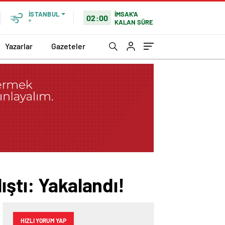
İMSAK'A
İSTANBUL
02:00
KALAN SÜRE
°
Yazarlar
Gazeteler
ıştı: Yakalandı!
HIZLI YORUM YAP