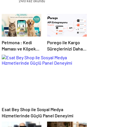
2410 kez okundu
Petmona : Kedi
Porego ile Kargo
Maması ve Köpek
Süreçlerinizi Daha
Maması İle Tüm
Kolay Yönetin
Evcil Hayvan
Ürünleri
Esat Bey Shop ile Sosyal Medya
Hizmetlerinde Güçlü Panel Deneyimi