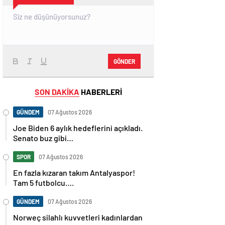
GÖNDER
SON DAKİKA
HABERLERİ
GÜNDEM
07 Ağustos 2026
Joe Biden 6 aylık hedeflerini açıkladı.
Senato buz gibi…
SPOR
07 Ağustos 2026
En fazla kızaran takım Antalyaspor!
Tam 5 futbolcu….
GÜNDEM
07 Ağustos 2026
Norweç silahlı kuvvetleri kadınlardan