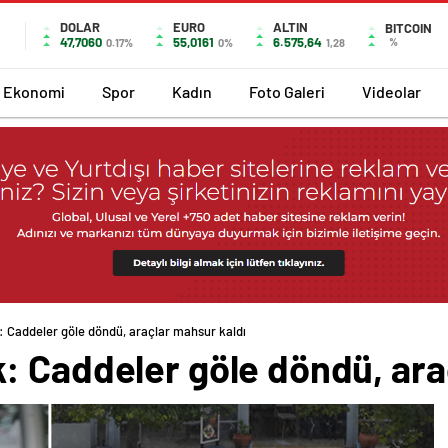
DOLAR
EURO
ALTIN
BITCOIN
47,7060
55,0161
6.575,64
%
0.17%
0%
1,28
Ekonomi
Spor
Kadın
Foto Galeri
Videolar
 Caddeler göle döndü, araçlar mahsur kaldı
: Caddeler göle döndü, ara