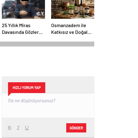
25 Yıllık Miras
Osmanzadem ile
Davasında Gözler
Katkısız ve Doğal
Temmuz Ayındaki
Beslenme Dönemi
Karar Duruşmasına
Çevrildi
HIZLI YORUM YAP
GÖNDER