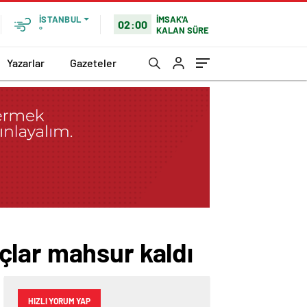
İMSAK'A
İSTANBUL
02:00
KALAN SÜRE
°
Yazarlar
Gazeteler
çlar mahsur kaldı
HIZLI YORUM YAP