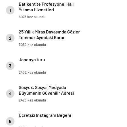
Batıkent’te Profesyonel Halı
Yıkama Hizmetleri
1
4073 kez okundu
25 Yıllık Miras Davasında Gözler
Temmuz Ayındaki Karar
2
Duruşmasına Çevrildi
3052 kez okundu
Japonya turu
3
2432 kez okundu
Sosyox, Sosyal Medyada
Büyümenin Güvenilir Adresi
4
Olarak Öne Çıkıyor
2423 kez okundu
Ücretsiz Instagram Beğeni
5