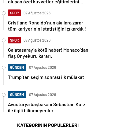
oluşan özel kuvvetler eğitimlerini
başlattı.
SPOR
07 Ağustos 2026
Cristiano Ronaldo’nun akıllara zarar
tüm kariyerinin istatistiğini çıkardık !
SPOR
07 Ağustos 2026
Galatasaray’a kötü haber! Monaco’dan
flaş Onyekuru kararı.
GÜNDEM
07 Ağustos 2026
Trump’tan seçim sonrası ilk mülakat
GÜNDEM
07 Ağustos 2026
Avusturya başbakanı Sebastian Kurz
ile ilgili bilinmeyenler
KATEGORİNİN POPÜLERLERİ