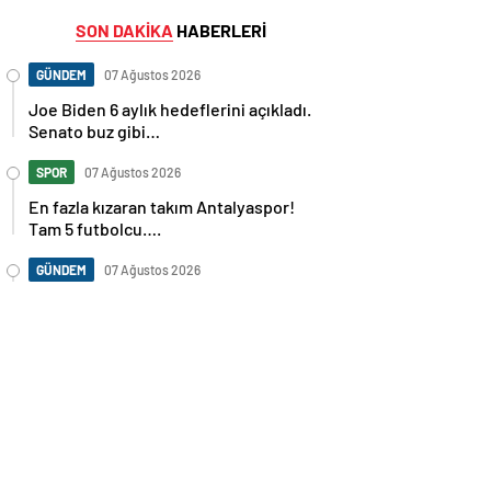
SON DAKİKA
HABERLERİ
GÜNDEM
07 Ağustos 2026
Joe Biden 6 aylık hedeflerini açıkladı.
Senato buz gibi…
SPOR
07 Ağustos 2026
En fazla kızaran takım Antalyaspor!
Tam 5 futbolcu….
GÜNDEM
07 Ağustos 2026
Norweç silahlı kuvvetleri kadınlardan
oluşan özel kuvvetler eğitimlerini
başlattı.
SPOR
07 Ağustos 2026
Cristiano Ronaldo’nun akıllara zarar
tüm kariyerinin istatistiğini çıkardık !
SPOR
07 Ağustos 2026