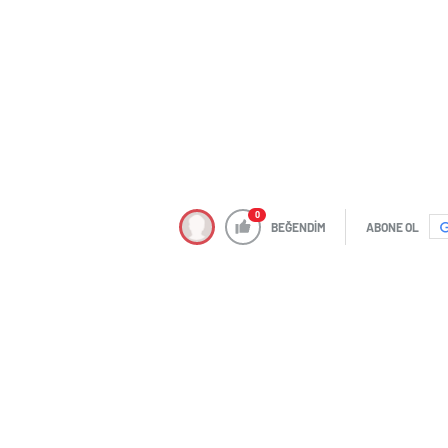
0
BEĞENDİM
ABONE OL
Avcılar’da yolcusu bulunmayan İETT o
Edirne istikameti trafiğe kapandı.
AA’da yer alan habere göre kara yolun
halinde olan içinde yolcu olmayan İETT 
aydınlatma direğine çarptı.