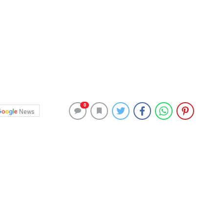
0
News
tobüsünün kaza yapması nedeniyle D-100 kara yolunun
un Mustafa Kemalpaşa Mahallesi mevkisinde seyir
otobüsü, yağış dolayısıyla kontrolden çıkarak