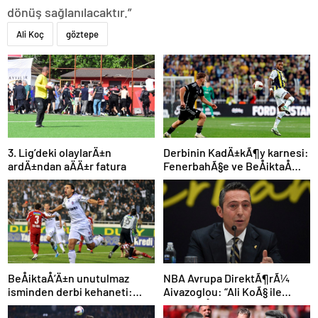
dönüş sağlanılacaktır.”
Ali Koç
göztepe
3. Lig’deki olaylarÄ±n
Derbinin KadÄ±kÃ¶y karnesi:
ardÄ±ndan aÄÄ±r fatura
FenerbahÃ§e ve BeÅiktaÅ
iÃ§in dikkat Ã§ekenÂ sayÄ±
NBA Avrupa DirektÃ¶rÃ¼
BeÅiktaÅ’Ä±n unutulmaz
Aivazoglou: “Ali KoÃ§ ile
isminden derbi kehaneti:
gÃ¶rÃ¼ÅtÃ¼k”
“Zor olacak ama kazanacak”