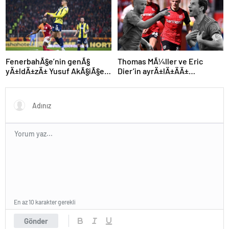
FenerbahÃ§e’nin genÃ§
Thomas MÃ¼ller ve Eric
yÄ±ldÄ±zÄ± Yusuf AkÃ§iÃ§ek
Dier’in ayrÄ±lÄ±ÄÄ±
kariyerine Avrupa’da devam
sonrasÄ± Alman devinden
edebilir
Ã§Ä±lgÄ±n plan
En az 10 karakter gerekli
Gönder