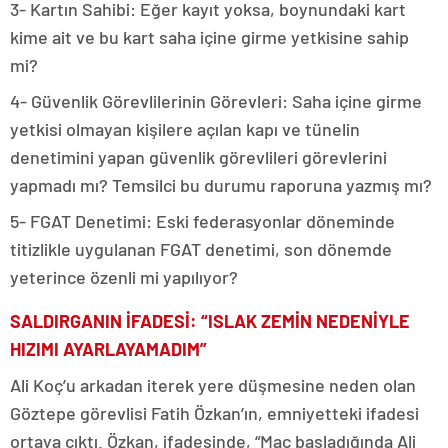
3- Kartın Sahibi: Eğer kayıt yoksa, boynundaki kart
kime ait ve bu kart saha içine girme yetkisine sahip
mi?
4- Güvenlik Görevlilerinin Görevleri: Saha içine girme
yetkisi olmayan kişilere açılan kapı ve tünelin
denetimini yapan güvenlik görevlileri görevlerini
yapmadı mı? Temsilci bu durumu raporuna yazmış mı?
5- FGAT Denetimi: Eski federasyonlar döneminde
titizlikle uygulanan FGAT denetimi, son dönemde
yeterince özenli mi yapılıyor?
SALDIRGANIN İFADESİ: “ISLAK ZEMİN NEDENİYLE
HIZIMI AYARLAYAMADIM”
Ali Koç’u arkadan iterek yere düşmesine neden olan
Göztepe görevlisi Fatih Özkan’ın, emniyetteki ifadesi
ortaya çıktı. Özkan, ifadesinde, “Maç başladığında Ali