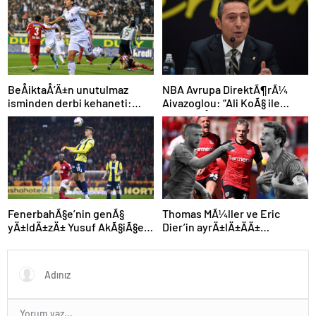
NBA Avrupa DirektÃ¶rÃ¼
BeÅiktaÅ’Ä±n unutulmaz
Aivazoglou: “Ali KoÃ§ ile
isminden derbi kehaneti:
gÃ¶rÃ¼ÅtÃ¼k”
“Zor olacak ama kazanacak”
FenerbahÃ§e’nin genÃ§
Thomas MÃ¼ller ve Eric
yÄ±ldÄ±zÄ± Yusuf AkÃ§iÃ§ek
Dier’in ayrÄ±lÄ±ÄÄ±
kariyerine Avrupa’da devam
sonrasÄ± Alman devinden
edebilir
Ã§Ä±lgÄ±n plan