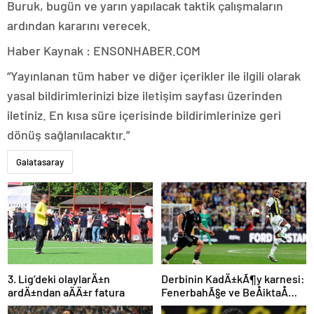
Buruk, bugün ve yarın yapılacak taktik çalışmaların
ardından kararını verecek.
Haber Kaynak : ENSONHABER.COM
“Yayınlanan tüm haber ve diğer içerikler ile ilgili olarak
yasal bildirimlerinizi bize iletişim sayfası üzerinden
iletiniz. En kısa süre içerisinde bildirimlerinize geri
dönüş sağlanılacaktır.”
Galatasaray
3. Lig’deki olaylarÄ±n
Derbinin KadÄ±kÃ¶y karnesi:
ardÄ±ndan aÄÄ±r fatura
FenerbahÃ§e ve BeÅiktaÅ
iÃ§in dikkat Ã§ekenÂ sayÄ±