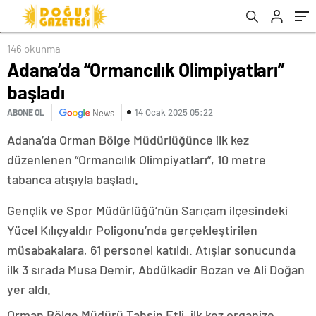
146 okunma
Adana’da “Ormancılık Olimpiyatları”
başladı
14 Ocak 2025 05:22
ABONE OL
News
Adana’da Orman Bölge Müdürlüğünce ilk kez
düzenlenen “Ormancılık Olimpiyatları”, 10 metre
tabanca atışıyla başladı.
Gençlik ve Spor Müdürlüğü’nün Sarıçam ilçesindeki
Yücel Kılıçyaldır Poligonu’nda gerçekleştirilen
müsabakalara, 61 personel katıldı. Atışlar sonucunda
ilk 3 sırada Musa Demir, Abdülkadir Bozan ve Ali Doğan
yer aldı.
Orman Bölge Müdürü Tahsin Etli, ilk kez organize