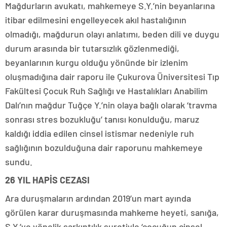
Mağdurların avukatı, mahkemeye S.Y.’nin beyanlarına
itibar edilmesini engelleyecek akıl hastalığının
olmadığı, mağdurun olayı anlatımı, beden dili ve duygu
durum arasında bir tutarsızlık gözlenmediği,
beyanlarının kurgu olduğu yönünde bir izlenim
oluşmadığına dair raporu ile Çukurova Üniversitesi Tıp
Fakültesi Çocuk Ruh Sağlığı ve Hastalıkları Anabilim
Dalı’nın mağdur Tuğçe Y.’nin olaya bağlı olarak ‘travma
sonrası stres bozukluğu’ tanısı konulduğu, maruz
kaldığı iddia edilen cinsel istismar nedeniyle ruh
sağlığının bozulduğuna dair raporunu mahkemeye
sundu.
26 YIL HAPİS CEZASI
Ara duruşmaların ardından 2019’un mart ayında
görülen karar duruşmasında mahkeme heyeti, sanığa,
S.Y.’ye yönelik sarkıntılık suretiyle ‘çocuğun cinsel