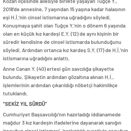
Kozan ilçesinde ailesiyle birlikte yaşayan Tuğçe Y.,
2018’de annesine, 7 yaşından 15 yaşına kadar halasının
eşi H.İ.’nin cinsel istismarına uğradığını söyledi.
Konuşmaya şahit olan Tuğçe Y.’nin o dönem 6 yaşında
olan en küçük kız kardeşi E.Y. (12) de aynı kişinin bir
süredir kendisine de cinsel istismarda bulunduğunu
söyledi. Ardından ortanca kız kardeş S.Y. (17) de H.İ.’nin
istismarına uğradığını anlattı.
Anne Canan Y. (40) ertesi gün savcılığa şikayette
bulundu. Şikayetin ardından gözaltına alınan H.İ.,
işlemlerinin ardından çıkarıldığı nöbetçi hakimlikçe
tutuklandı.
“SEKİZ YIL SÜRDÜ”
Cumhuriyet Başsavcılığı’nın hazırladığı iddianamede
mağdur 3 kız kardeşin ifadelerine dayanarak sanığın
‘çocuğun cinsel istismarı’, ‘sarkıntılık suretiyle çocuğun