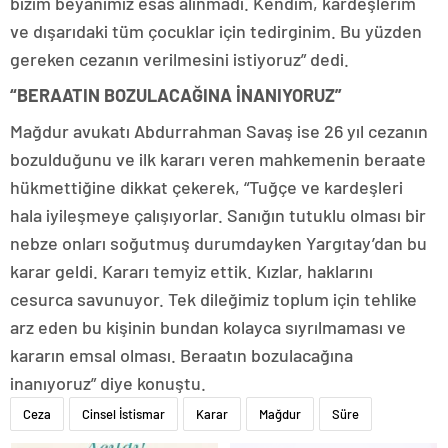
bizim beyanımız esas alınmadı. Kendim, kardeşlerim
ve dışarıdaki tüm çocuklar için tedirginim. Bu yüzden
gereken cezanın verilmesini istiyoruz” dedi.
“BERAATIN BOZULACAĞINA İNANIYORUZ”
Mağdur avukatı Abdurrahman Savaş ise 26 yıl cezanın
bozulduğunu ve ilk kararı veren mahkemenin beraate
hükmettiğine dikkat çekerek, “Tuğçe ve kardeşleri
hala iyileşmeye çalışıyorlar. Sanığın tutuklu olması bir
nebze onları soğutmuş durumdayken Yargıtay’dan bu
karar geldi. Kararı temyiz ettik. Kızlar, haklarını
cesurca savunuyor. Tek dileğimiz toplum için tehlike
arz eden bu kişinin bundan kolayca sıyrılmaması ve
kararın emsal olması. Beraatın bozulacağına
inanıyoruz” diye konuştu.
Ceza
Cinsel İstismar
Karar
Mağdur
Süre