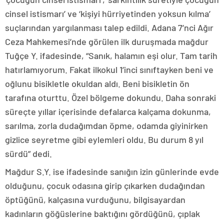
cinsel istismarı’ ve ‘kişiyi hürriyetinden yoksun kılma’
suçlarından yargılanması talep edildi. Adana 7’nci Ağır
Ceza Mahkemesi’nde görülen ilk duruşmada mağdur
Tuğçe Y. ifadesinde, “Sanık, halamın eşi olur. Tam tarih
hatırlamıyorum. Fakat ilkokul 1’inci sınıftayken beni ve
oğlunu bisikletle okuldan aldı. Beni bisikletin ön
tarafına oturttu. Özel bölgeme dokundu. Daha sonraki
süreçte yıllar içerisinde defalarca kalçama dokunma,
sarılma, zorla dudağımdan öpme, odamda giyinirken
gizlice seyretme gibi eylemleri oldu. Bu durum 8 yıl
sürdü” dedi.
Mağdur S.Y. ise ifadesinde sanığın izin günlerinde evde
olduğunu, çocuk odasına girip çıkarken dudağından
öptüğünü, kalçasına vurduğunu, bilgisayardan
kadınların göğüslerine baktığını gördüğünü, çıplak