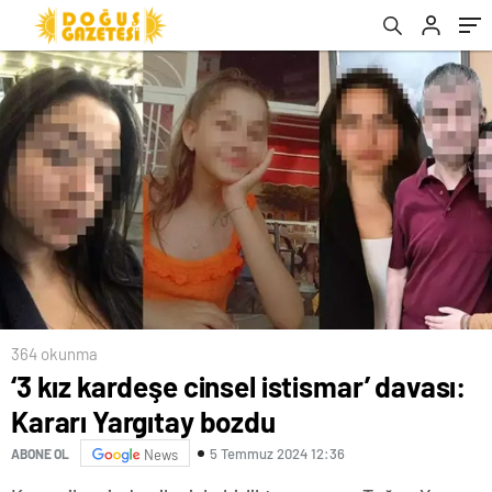
Başkanlığı’nı istedi, vermeyince…’
364 okunma
‘3 kız kardeşe cinsel istismar’ davası:
Kararı Yargıtay bozdu
5 Temmuz 2024 12:36
ABONE OL
News