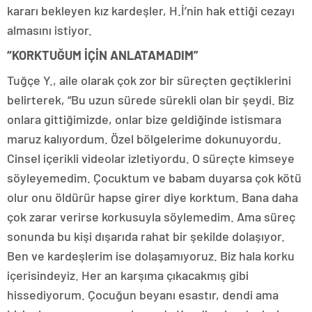
kararı bekleyen kız kardeşler, H.İ’nin hak ettiği cezayı
almasını istiyor.
“KORKTUĞUM İÇİN ANLATAMADIM”
Tuğçe Y., aile olarak çok zor bir süreçten geçtiklerini
belirterek, “Bu uzun sürede sürekli olan bir şeydi. Biz
onlara gittiğimizde, onlar bize geldiğinde istismara
maruz kalıyordum. Özel bölgelerime dokunuyordu.
Cinsel içerikli videolar izletiyordu. O süreçte kimseye
söyleyemedim. Çocuktum ve babam duyarsa çok kötü
olur onu öldürür hapse girer diye korktum. Bana daha
çok zarar verirse korkusuyla söylemedim. Ama süreç
sonunda bu kişi dışarıda rahat bir şekilde dolaşıyor.
Ben ve kardeşlerim ise dolaşamıyoruz. Biz hala korku
içerisindeyiz. Her an karşıma çıkacakmış gibi
hissediyorum. Çocuğun beyanı esastır, dendi ama