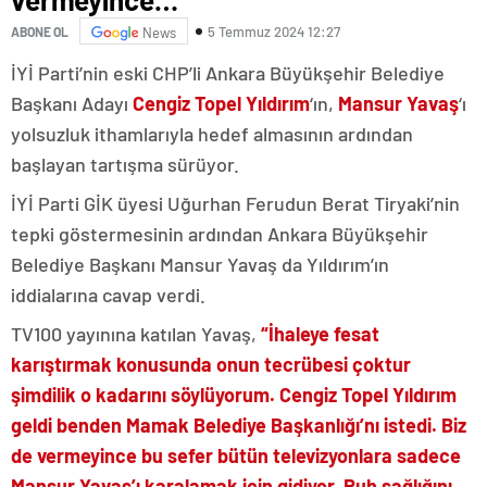
5 Temmuz 2024 12:27
ABONE OL
News
İYİ Parti’nin eski CHP’li Ankara Büyükşehir Belediye
Başkanı Adayı
Cengiz Topel Yıldırım
‘ın,
Mansur Yavaş
‘ı
yolsuzluk ithamlarıyla hedef almasının ardından
başlayan tartışma sürüyor.
İYİ Parti GİK üyesi Uğurhan Ferudun Berat Tiryaki’nin
tepki göstermesinin ardından Ankara Büyükşehir
Belediye Başkanı Mansur Yavaş da Yıldırım’ın
iddialarına cavap verdi.
TV100 yayınına katılan Yavaş,
“İhaleye fesat
karıştırmak konusunda onun tecrübesi çoktur
şimdilik o kadarını söylüyorum. Cengiz Topel Yıldırım
geldi benden Mamak Belediye Başkanlığı’nı istedi. Biz
de vermeyince bu sefer bütün televizyonlara sadece
Mansur Yavaş’ı karalamak için gidiyor. Ruh sağlığını