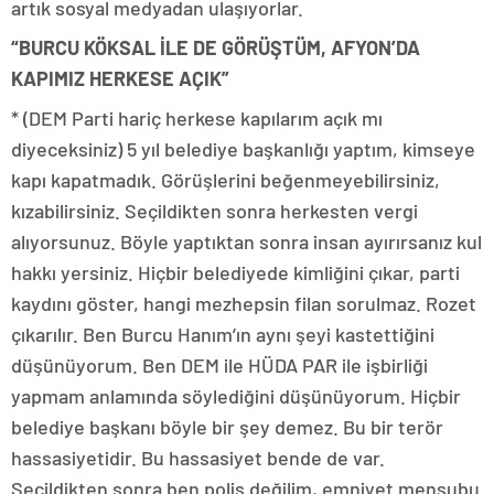
artık sosyal medyadan ulaşıyorlar.
“BURCU KÖKSAL İLE DE GÖRÜŞTÜM, AFYON’DA
KAPIMIZ HERKESE AÇIK”
* (DEM Parti hariç herkese kapılarım açık mı
diyeceksiniz) 5 yıl belediye başkanlığı yaptım, kimseye
kapı kapatmadık. Görüşlerini beğenmeyebilirsiniz,
kızabilirsiniz. Seçildikten sonra herkesten vergi
alıyorsunuz. Böyle yaptıktan sonra insan ayırırsanız kul
hakkı yersiniz. Hiçbir belediyede kimliğini çıkar, parti
kaydını göster, hangi mezhepsin filan sorulmaz. Rozet
çıkarılır. Ben Burcu Hanım’ın aynı şeyi kastettiğini
düşünüyorum. Ben DEM ile HÜDA PAR ile işbirliği
yapmam anlamında söylediğini düşünüyorum. Hiçbir
belediye başkanı böyle bir şey demez. Bu bir terör
hassasiyetidir. Bu hassasiyet bende de var.
Seçildikten sonra ben polis değilim, emniyet mensubu