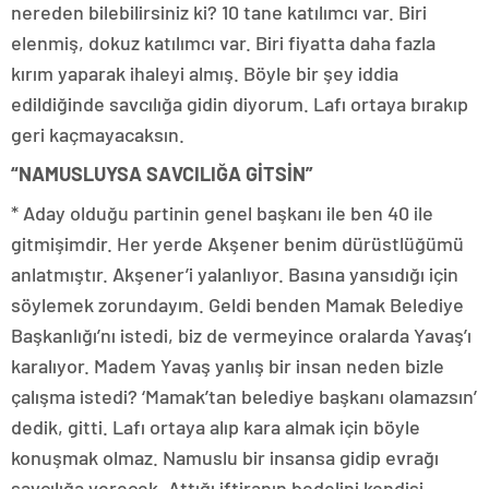
nereden bilebilirsiniz ki? 10 tane katılımcı var. Biri
elenmiş, dokuz katılımcı var. Biri fiyatta daha fazla
kırım yaparak ihaleyi almış. Böyle bir şey iddia
edildiğinde savcılığa gidin diyorum. Lafı ortaya bırakıp
geri kaçmayacaksın.
“NAMUSLUYSA SAVCILIĞA GİTSİN”
* Aday olduğu partinin genel başkanı ile ben 40 ile
gitmişimdir. Her yerde Akşener benim dürüstlüğümü
anlatmıştır. Akşener’i yalanlıyor. Basına yansıdığı için
söylemek zorundayım. Geldi benden Mamak Belediye
Başkanlığı’nı istedi, biz de vermeyince oralarda Yavaş’ı
karalıyor. Madem Yavaş yanlış bir insan neden bizle
çalışma istedi? ‘Mamak’tan belediye başkanı olamazsın’
dedik, gitti. Lafı ortaya alıp kara almak için böyle
konuşmak olmaz. Namuslu bir insansa gidip evrağı
savcılığa verecek. Attığı iftiranın bedelini kendisi