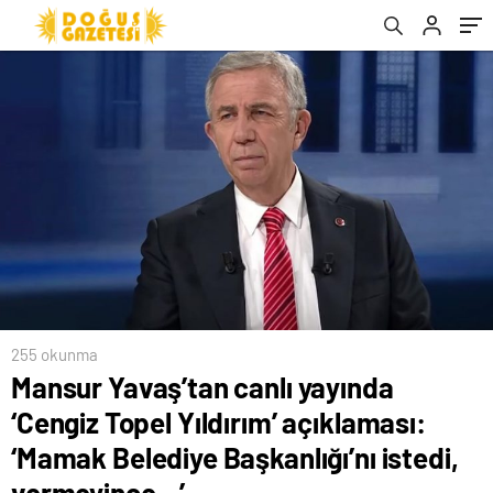
Başkanlığı’nı istedi, vermeyince…’
‘Açık ve net bir şekilde yalanlıyoruz’
255 okunma
Mansur Yavaş’tan canlı yayında
‘Cengiz Topel Yıldırım’ açıklaması:
‘Mamak Belediye Başkanlığı’nı istedi,
vermeyince…’