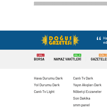
Ha
ed
CANLI
ANLIK
GÜNLÜ
BORSA
NAMAZ VAKITLERI
GAZETELE
Hava Durumu Dark
Canlı Tv Dark
Yol Durumu Dark
Yayın Akışları Dark
Canlı Tv Light
Nöbetçi Eczaneler
Son Dakika
smm panel