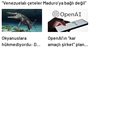
“Venezuelalı çeteler Maduro’ya bağlı değil”
Okyanuslara
OpenAI’ın “kar
hükmediyordu: Dev
amaçlı şirket” planı
deniz canavarı fosili
suya düştü
bulundu