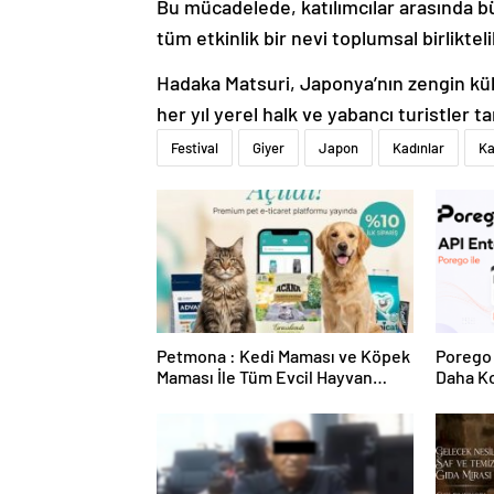
Bu mücadelede, katılımcılar arasında b
tüm etkinlik bir nevi toplumsal birlikte
Hadaka Matsuri, Japonya’nın zengin kült
her yıl yerel halk ve yabancı turistler ta
Festival
Giyer
Japon
Kadınlar
Ka
Petmona : Kedi Maması ve Köpek
Porego 
Maması İle Tüm Evcil Hayvan
Daha Ko
Ürünleri