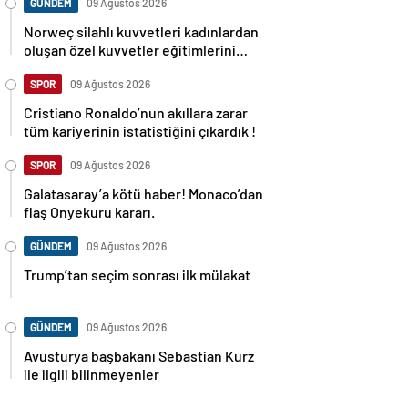
GÜNDEM
09 Ağustos 2026
Norweç silahlı kuvvetleri kadınlardan
oluşan özel kuvvetler eğitimlerini
başlattı.
SPOR
09 Ağustos 2026
Cristiano Ronaldo’nun akıllara zarar
tüm kariyerinin istatistiğini çıkardık !
SPOR
09 Ağustos 2026
Galatasaray’a kötü haber! Monaco’dan
flaş Onyekuru kararı.
GÜNDEM
09 Ağustos 2026
Trump’tan seçim sonrası ilk mülakat
GÜNDEM
09 Ağustos 2026
Avusturya başbakanı Sebastian Kurz
ile ilgili bilinmeyenler