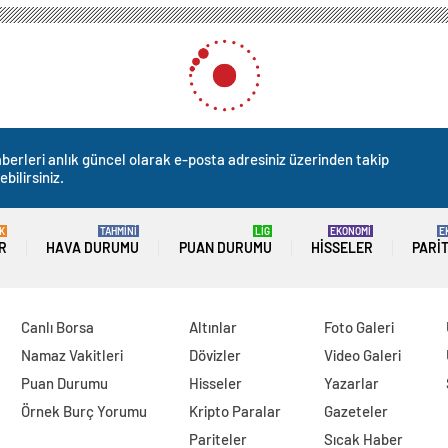
berleri anlık güncel olarak e-posta adresiniz üzerinden takip
ebilirsiniz.
K
TAHMİNİ
LİG
EKONOMİ
E
R
HAVA DURUMU
PUAN DURUMU
HISSELER
PARI
Canlı Borsa
Altınlar
Foto Galeri
Namaz Vakitleri
Dövizler
Video Galeri
Puan Durumu
Hisseler
Yazarlar
Örnek Burç Yorumu
Kripto Paralar
Gazeteler
Pariteler
Sıcak Haber