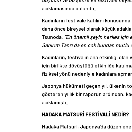
duydum ve bu şehre ve festivale heyeca
açıklamasında bulundu.
Kadınların festivale katılımı konusunda 
daha önce bireysel olarak küçük adakla
Tsunoda,
“En önemli şeyin herkes için 
Sanırım Tanrı da en çok bundan mutlu 
Kadınların, festivalin ana etkinliği ola
için birlikte dövüştüğü etkinliğe katılm
fiziksel yönü nedeniyle kadınlara açman
Japonya hükümeti geçen yıl, ülkenin t
gösteren yıllık bir raporun ardından, ka
açıklamıştı.
HADAKA MATSURİ FESTİVALİ NEDİR?
Hadaka Matsuri, Japonya’da düzenlenen 