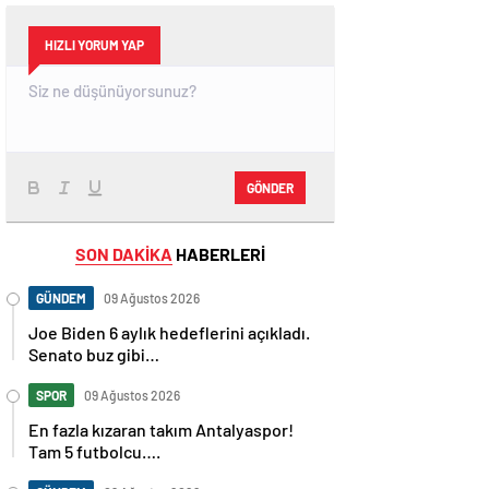
HIZLI YORUM YAP
GÖNDER
SON DAKİKA
HABERLERİ
GÜNDEM
09 Ağustos 2026
Joe Biden 6 aylık hedeflerini açıkladı.
Senato buz gibi…
SPOR
09 Ağustos 2026
En fazla kızaran takım Antalyaspor!
Tam 5 futbolcu….