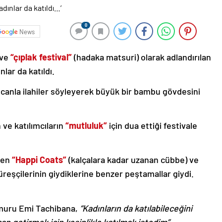
0
News
 ve
“çıplak festival”
(hadaka matsuri) olarak adlandırılan
ınlar da katıldı.
canla ilahiler söyleyerek büyük bir bambu gövdesini
 ve katılımcıların
“mutluluk”
için dua ettiği festivale
ilen
“Happi Coats”
(kalçalara kadar uzanan cübbe) ve
eşçilerinin giydiklerine benzer peştamallar giydi.
emuru Emi Tachibana,
“Kadınların da katılabileceğini