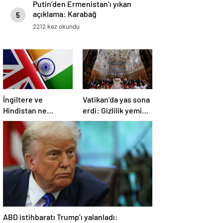
Putin’den Ermenistan’ı yıkan
açıklama: Karabağ
5
Azerbaycan’ın ayrılmaz bir
2212 kez okundu
parçasıdır!
İngiltere ve
Vatikan’da yas sona
Hindistan ne
erdi: Gizlilik yemini
üzerine anlaştı?
edildi, seçim
başlıyor
ABD istihbaratı Trump’ı yalanladı: