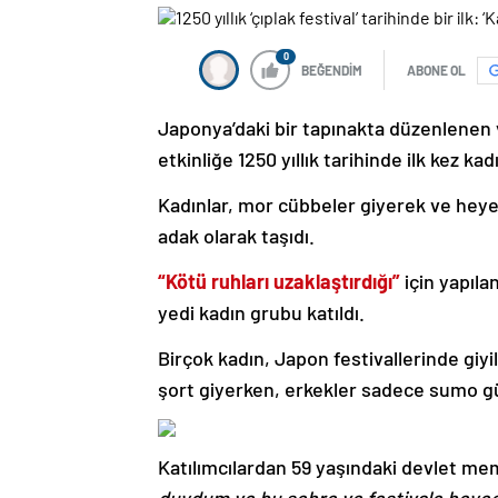
0
BEĞENDİM
ABONE OL
Japonya’daki bir tapınakta düzenlenen
etkinliğe 1250 yıllık tarihinde ilk kez kad
Kadınlar, mor cübbeler giyerek ve heye
adak olarak taşıdı.
“Kötü ruhları uzaklaştırdığı”
için yapılan
yedi kadın grubu katıldı.
Birçok kadın, Japon festivallerinde giy
şort giyerken, erkekler sadece sumo gür
Katılımcılardan 59 yaşındaki devlet m