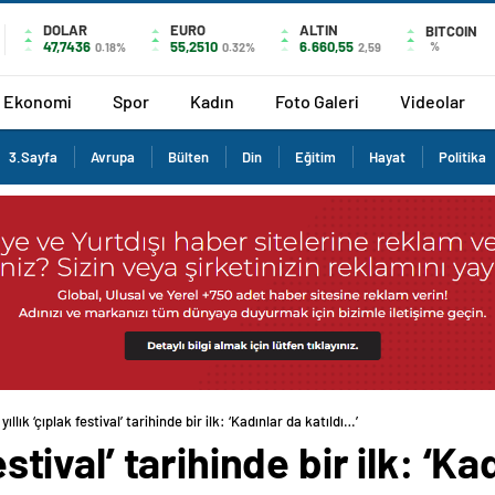
DOLAR
EURO
ALTIN
BITCOIN
47,7436
55,2510
6.660,55
%
0.18%
0.32%
2,59
Ekonomi
Spor
Kadın
Foto Galeri
Videolar
3.Sayfa
Avrupa
Bülten
Din
Eğitim
Hayat
Politika
yıllık ‘çıplak festival’ tarihinde bir ilk: ‘Kadınlar da katıldı…’
estival’ tarihinde bir ilk: ‘K