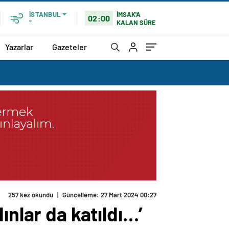
İMSAK'A
İSTANBUL
02:00
KALAN SÜRE
°
Yazarlar
Gazeteler
257 kez okundu
|
Güncelleme: 27 Mart 2024 00:27
adınlar da katıldı…’