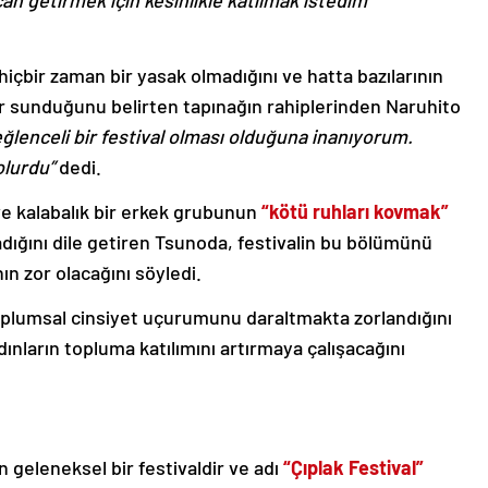
n getirmek için kesinlikle katılmak istedim”
hiçbir zaman bir yasak olmadığını ve hatta bazılarının
r sunduğunu belirten tapınağın rahiplerinden Naruhito
eğlenceli bir festival olması olduğuna inanıyorum.
olurdu”
dedi.
n ve kalabalık bir erkek grubunun
“kötü ruhları kovmak”
adığını dile getiren Tsunoda, festivalin bu bölümünü
ın zor olacağını söyledi.
oplumsal cinsiyet uçurumunu daraltmakta zorlandığını
dınların topluma katılımını artırmaya çalışacağını
geleneksel bir festivaldir ve adı
“Çıplak Festival”