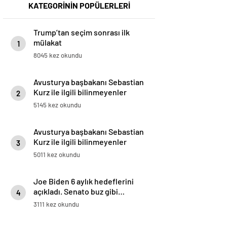
KATEGORİNİN POPÜLERLERİ
Trump’tan seçim sonrası ilk
mülakat
1
8045 kez okundu
Avusturya başbakanı Sebastian
Kurz ile ilgili bilinmeyenler
2
5145 kez okundu
Avusturya başbakanı Sebastian
Kurz ile ilgili bilinmeyenler
3
5011 kez okundu
Joe Biden 6 aylık hedeflerini
açıkladı. Senato buz gibi…
4
3111 kez okundu