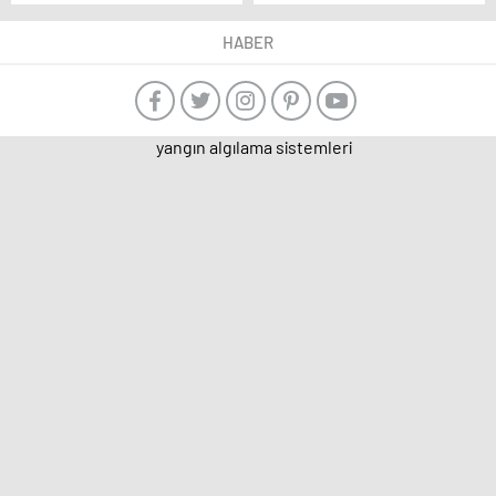
dokuma atölyelerinde
ilk: ‘Kadınlar da
araştırma yaptı
katıldı…’
HABER
yangın algılama sistemleri