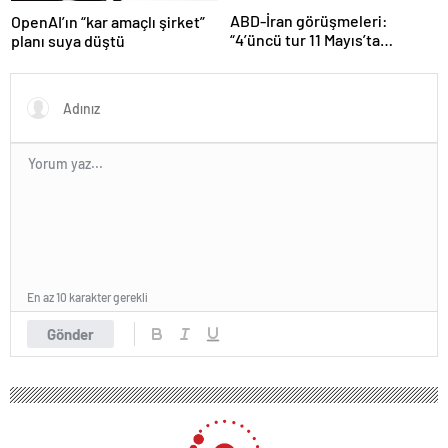
ABD-İran görüşmeleri:
OpenAI’ın “kar amaçlı şirket”
“4’üncü tur 11 Mayıs’ta
planı suya düştü
Maskat’ta”
En az 10 karakter gerekli
Gönder