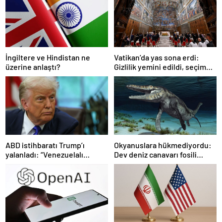
Vatikan’da yas sona erdi:
İngiltere ve Hindistan ne
Gizlilik yemini edildi, seçim
üzerine anlaştı?
başlıyor
ABD istihbaratı Trump’ı
Okyanuslara hükmediyordu:
yalanladı: “Venezuelalı
Dev deniz canavarı fosili
çeteler Maduro’ya bağlı değil”
bulundu