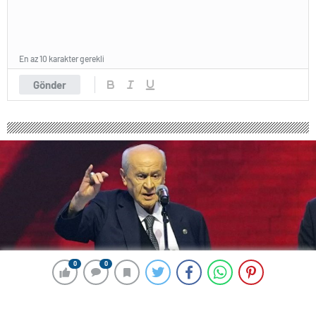
En az 10 karakter gerekli
Gönder
0
0
0
0