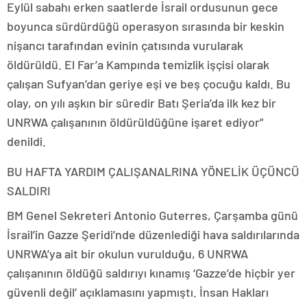
Eylül sabahı erken saatlerde İsrail ordusunun gece
boyunca sürdürdüğü operasyon sırasında bir keskin
nişancı tarafından evinin çatısında vurularak
öldürüldü. El Far’a Kampında temizlik işçisi olarak
çalışan Sufyan’dan geriye eşi ve beş çocuğu kaldı. Bu
olay, on yılı aşkın bir süredir Batı Şeria’da ilk kez bir
UNRWA çalışanının öldürüldüğüne işaret ediyor”
denildi.
BU HAFTA YARDIM ÇALIŞANALRINA YÖNELİK ÜÇÜNCÜ
SALDIRI
BM Genel Sekreteri Antonio Guterres, Çarşamba günü
İsrail’in Gazze Şeridi’nde düzenlediği hava saldırılarında
UNRWA’ya ait bir okulun vurulduğu, 6 UNRWA
çalışanının öldüğü saldırıyı kınamış ‘Gazze’de hiçbir yer
güvenli değil’ açıklamasını yapmıştı. İnsan Hakları