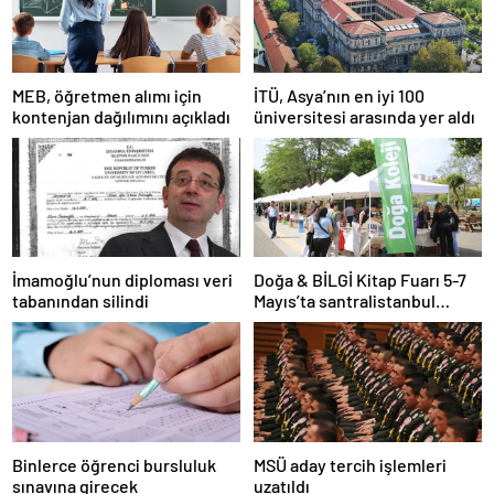
MEB, öğretmen alımı için
İTÜ, Asya’nın en iyi 100
kontenjan dağılımını açıkladı
üniversitesi arasında yer aldı
İmamoğlu’nun diploması veri
Doğa & BİLGİ Kitap Fuarı 5-7
tabanından silindi
Mayıs’ta santralistanbul
Kampüsünde kapılarını açıyor
Binlerce öğrenci bursluluk
MSÜ aday tercih işlemleri
sınavına girecek
uzatıldı