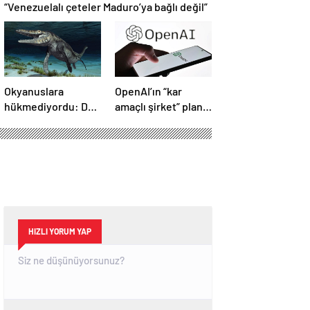
“Venezuelalı çeteler Maduro’ya bağlı değil”
Okyanuslara
OpenAI’ın “kar
hükmediyordu: Dev
amaçlı şirket” planı
deniz canavarı fosili
suya düştü
bulundu
HIZLI YORUM YAP