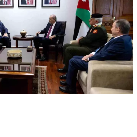
0
News
nma BakanıYaşar Güler ve Milli İstihbarat Teşkilatı (MİT)