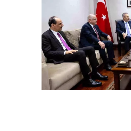
0
BEĞENDİM
ABONE OL
Dışişleri Bakanı Hakan Fidan, Milli Savu