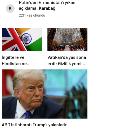
Putin’den Ermenistan’ı yıkan
açıklama: Karabağ
5
Azerbaycan’ın ayrılmaz bir
2211 kez okundu
parçasıdır!
İngiltere ve
Vatikan’da yas sona
Hindistan ne
erdi: Gizlilik yemini
üzerine anlaştı?
edildi, seçim
başlıyor
ABD istihbaratı Trump’ı yalanladı: