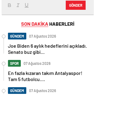
GÖNDER
SON DAKİKA
HABERLERİ
GÜNDEM
07 Ağustos 2026
Joe Biden 6 aylık hedeflerini açıkladı.
Senato buz gibi…
SPOR
07 Ağustos 2026
En fazla kızaran takım Antalyaspor!
Tam 5 futbolcu….
GÜNDEM
07 Ağustos 2026
Norweç silahlı kuvvetleri kadınlardan
oluşan özel kuvvetler eğitimlerini
başlattı.
SPOR
07 Ağustos 2026
Cristiano Ronaldo’nun akıllara zarar
tüm kariyerinin istatistiğini çıkardık !