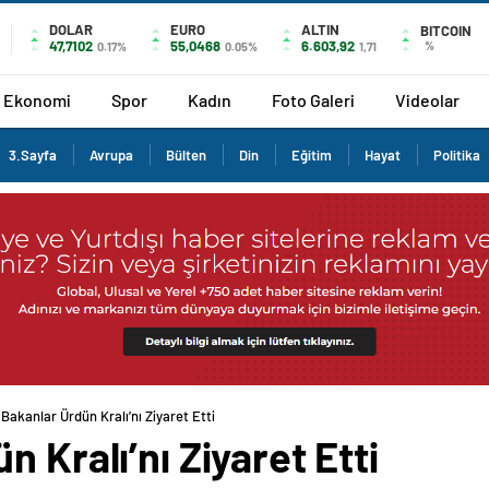
DOLAR
EURO
ALTIN
BITCOIN
47,7102
55,0468
6.603,92
%
0.17%
0.05%
1,71
Ekonomi
Spor
Kadın
Foto Galeri
Videolar
3.Sayfa
Avrupa
Bülten
Din
Eğitim
Hayat
Politika
 Bakanlar Ürdün Kralı’nı Ziyaret Etti
 Kralı’nı Ziyaret Etti