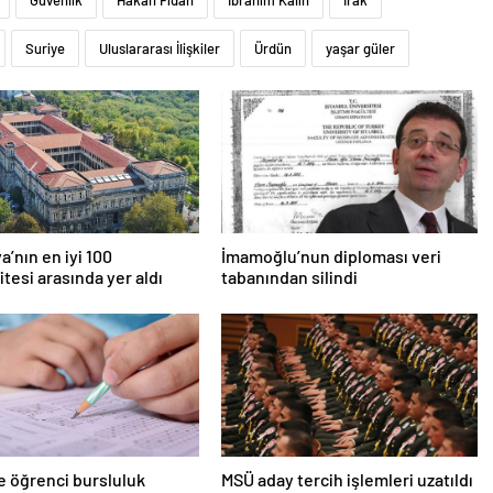
Güvenlik
Hakan Fidan
İbrahim Kalın
Irak
Suriye
Uluslararası İlişkiler
Ürdün
yaşar güler
a’nın en iyi 100
İmamoğlu’nun diploması veri
itesi arasında yer aldı
tabanından silindi
e öğrenci bursluluk
MSÜ aday tercih işlemleri uzatıldı