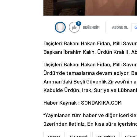
0
BEĞENDİM
ABONE OL
Dışişleri Bakanı Hakan Fidan, Milli Savu
Başkanı İbrahim Kalın, Ürdün Kralı II. A
Dışişleri Bakanı Hakan Fidan, Milli Sav
Ürdün’de temaslarına devam ediyor. Ba
Amman’daki Beşli Güvenlik Zirvesi’nin ar
Kabulde Ürdün, Irak, Suriye ve Lübnanlı
Haber Kaynak : SONDAKIKA.COM
“Yayınlanan tüm haber ve diğer içerikler i
üzerinden iletiniz. En kısa süre içerisin