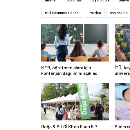
amman
Diplomasi
Dış Politika
Dünya
Milli Savunma Bakanı
Politika
son dakika
MEB, öğretmen alımı için
İTÜ, Asy
kontenjan dağılımını açıkladı
ünivers
Doğa & BİLGİ Kitap Fuarı 5-7
Binlerc