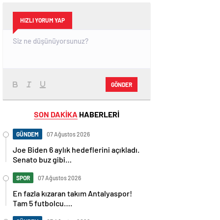
HIZLI YORUM YAP
GÖNDER
SON DAKİKA
HABERLERİ
GÜNDEM
07 Ağustos 2026
Joe Biden 6 aylık hedeflerini açıkladı.
Senato buz gibi…
SPOR
07 Ağustos 2026
En fazla kızaran takım Antalyaspor!
Tam 5 futbolcu….