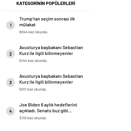
KATEGORİNİN POPÜLERLERİ
Trump’tan seçim sonrası ilk
mülakat
1
8044 kez okundu
Avusturya başbakanı Sebastian
Kurz ile ilgili bilinmeyenler
2
5144 kez okundu
Avusturya başbakanı Sebastian
Kurz ile ilgili bilinmeyenler
3
5011 kez okundu
Joe Biden 6 aylık hedeflerini
açıkladı. Senato buz gibi…
4
3110 kez okundu