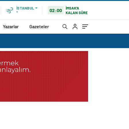
İMSAK'A
İSTANBUL
02:00
KALAN SÜRE
°
Yazarlar
Gazeteler