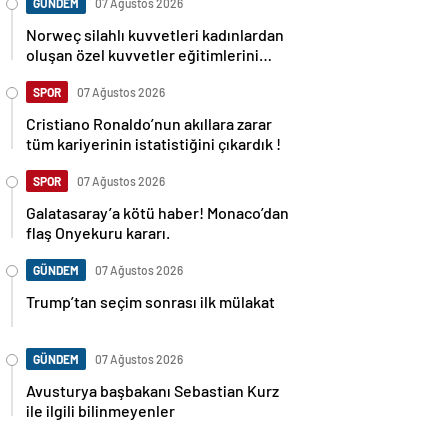
GÜNDEM
07 Ağustos 2026
Norweç silahlı kuvvetleri kadınlardan
oluşan özel kuvvetler eğitimlerini
başlattı.
SPOR
07 Ağustos 2026
Cristiano Ronaldo’nun akıllara zarar
tüm kariyerinin istatistiğini çıkardık !
SPOR
07 Ağustos 2026
Galatasaray’a kötü haber! Monaco’dan
flaş Onyekuru kararı.
GÜNDEM
07 Ağustos 2026
Trump’tan seçim sonrası ilk mülakat
GÜNDEM
07 Ağustos 2026
Avusturya başbakanı Sebastian Kurz
ile ilgili bilinmeyenler