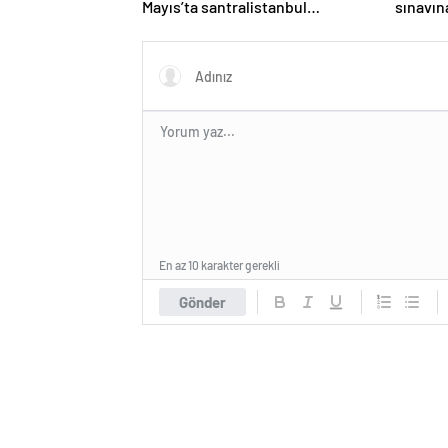
Mayıs’ta santralistanbul
sınavın
Kampüsünde kapılarını açıyor
En az 10 karakter gerekli
Gönder