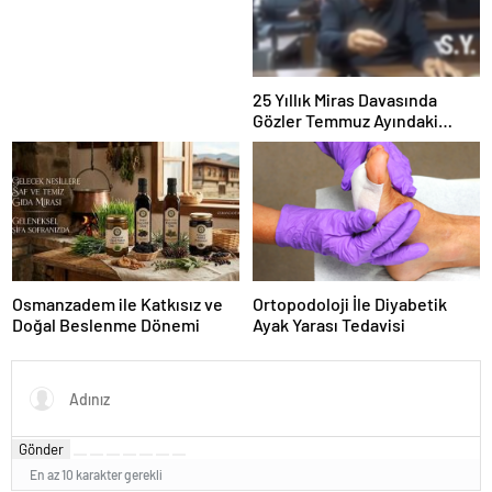
Panel Deneyimi
25 Yıllık Miras Davasında
Gözler Temmuz Ayındaki
Karar Duruşmasına Çevrildi
Osmanzadem ile Katkısız ve
Ortopodoloji İle Diyabetik
Doğal Beslenme Dönemi
Ayak Yarası Tedavisi
Gönder
En az 10 karakter gerekli