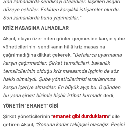
Son zamanlarda sendikayı ötelediler. İlişkileri asgari
düzeye çektiler. Eskiden karşılıklı istişareler olurdu.
Son zamanlarda bunu yapmadılar.”
KRİZ MASASINA ALMADILAR
Akçul, olayın üzerinden günler geçmesine karşın şube
yöneticilerinin, sendikanın hâlâ kriz masasına
çağrılmadığına dikkat çekerek, “
Defalarca uyarmama
karşın çağırmadılar. Şirket temsilcileri, bakanlık
temsilcilerinin olduğu kriz masasında işçinin de söz
hakkı olmalıydı. Şube yöneticilerimizi ısrarlarımıza
karşın içeriye almadılar. En büyük ayıp bu. O günden
bu yana şirket bizimle hiçbir irtibat kurmadı
” dedi.
YÖNETİM ‘EMANET’ GİBİ
Şirket yöneticilerinin “
emanet gibi durdukların
ı” dile
getiren Akçul,
“Sonuna kadar takipçisi olacağız. Peşini