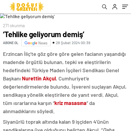
271 okunma
‘Tehlike geliyorum demiş’
28 Şubat 2024 00:39
ABONE OL
News
Erzincan İliç’te göz göre göre gelen facianın yaşandığı
madende örgütlü bulunan, tepki ve eleştirilerin
hedefindeki Türkiye Maden İşçileri Sendikası Genel
Başkanı
Nurettin Akçul
, Cumhuriyet’e
değerlendirmelerde bulundu. İşvereni suçlayan Akçul,
sendikaya yönelik eleştirilere de yanıt verdi. Akçul,
tüm ısrarlarına karşın “
kriz masasına
” da
alınmadıklarını söyledi.
Siyanürlü toprak altında kalan 9 işçiden 4’ünün
sendikalarına üye olduğunu belirten Akçul, “
Daha