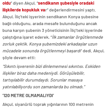
oldu
” diyen Akçul, “
sendikanın şubesiyle oradaki
ilişkilerde kopukluk va
r” değerlendirmesini yaptı.
Akçul, İliç’teki işyerinin sendikanın Konya şubesine
bağlı olduğunu, arada mesafe bulunduğunu ancak
buna karşın şubenin 3 yöneticisinin İliç’teki işyerinde
çalıştığına işaret ederek, “
İlk zamanlar örgütlenmede
zorluk çektik. Konya şubemizdeki arkadaşlar uzun
mücadele sonunda örgütlenmeyi başardı
” dedi. Akçul,
şöyle devam etti:
“Sıkıntı işverenin bizi dinlememesi sıkıntısı. Eskiden
ilişkiler biraz daha medeniydi. Görüşülebilir,
tartışılabilir durumdaydı. Sorunlar masaya
yatırılabiliyordu son zamanlarda bu olmadı.”
‘120 METRE OLMAMALIYDI’
Akçul, siyanürlü toprak yığınlarının 100 metrenin