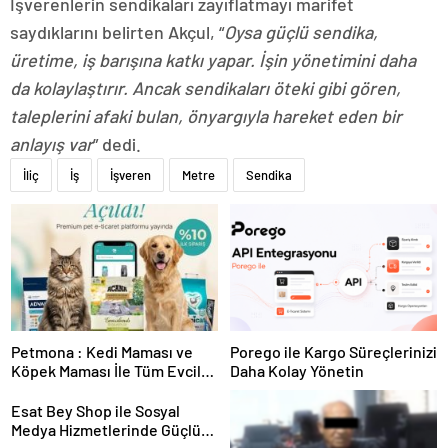
İşverenlerin sendikaları zayıflatmayı marifet
saydıklarını belirten Akçul, “
Oysa güçlü sendika,
üretime, iş barışına katkı yapar. İşin yönetimini daha
da kolaylaştırır. Ancak sendikaları öteki gibi gören,
taleplerini afaki bulan, önyargıyla hareket eden bir
anlayış var
” dedi.
İliç
İş
İşveren
Metre
Sendika
Petmona : Kedi Maması ve
Porego ile Kargo Süreçlerinizi
Köpek Maması İle Tüm Evcil
Daha Kolay Yönetin
Hayvan Ürünleri
Esat Bey Shop ile Sosyal
Medya Hizmetlerinde Güçlü