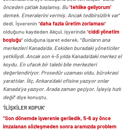
önceden çatlak başlamış. Bu
‘tehlike geliyorum’
demek. Emeralerini vermiş. Ancak tedbirsizlirk var
”
dedi. İşverenin “
daha fazla üretim zorlaması
”
olduğunu kaydeden Akçul, işyerinde “
ciddi yönetim
boşluğu
” olduğuna işaret ederek, “
Bunların ana
merkezleri Kanada’da. Eskiden buradaki yöneticiler
yetkiliydi. Ancak son 4-5 yılda Kanada’daki merkez el
koydu. En ufacık bir talebi bile merkezleri
değerlendiriyor. Prosedür uzaması oldu, bürokrasi
yarattılar. İliç, Ankara’daki ofisine yazıyor onlar
Kanada’ya yazıyor. Arada zaman geçiyor. İşleyiş hızlı
değil
” diye konuştu.
‘İLİŞKİLER KOPUK’
“Son dönemde işverenle geriledik, 5-6 ay önce
imzalanan sözleşmeden sonra aramızda problem