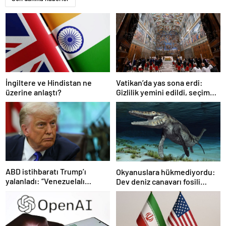
Vatikan’da yas sona erdi:
İngiltere ve Hindistan ne
Gizlilik yemini edildi, seçim
üzerine anlaştı?
başlıyor
ABD istihbaratı Trump’ı
Okyanuslara hükmediyordu:
yalanladı: “Venezuelalı
Dev deniz canavarı fosili
çeteler Maduro’ya bağlı değil”
bulundu