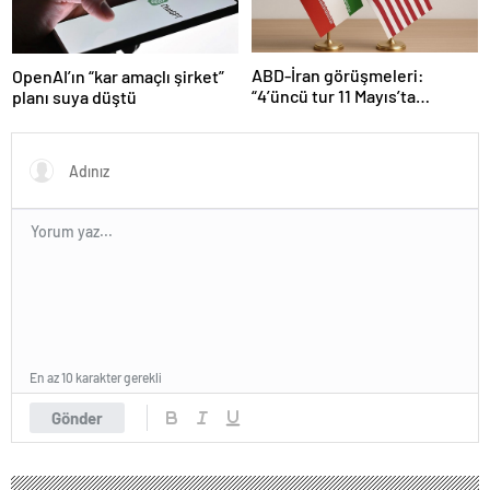
ABD-İran görüşmeleri:
OpenAI’ın “kar amaçlı şirket”
“4’üncü tur 11 Mayıs’ta
planı suya düştü
Maskat’ta”
En az 10 karakter gerekli
Gönder