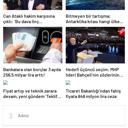
Can Ataklı hakim karşısına
Bitmeyen bir tartışma;
çıktı: ‘Bu dava linç
Antarktika kıtası hangi ülkeye
kampanyasının bir sonucu’
ait?
Bankalara olan borçlar 3 ayda
Hedefi üçüncü seçim: MHP
256,5 milyar lira arttı!
lideri Bahçeli’nin sözlerinin
gerisinde ‘erken seçim
formülü’ yattığı konuşuluyor
Fiyat artışı ve teknik zarara
Ticaret Bakanlığı’ndan fahiş
devam, yeni gündem ‘Teklif
fiyata 848 milyon lira ceza
Platformu’: ‘Trafik’te tartışma
çok!