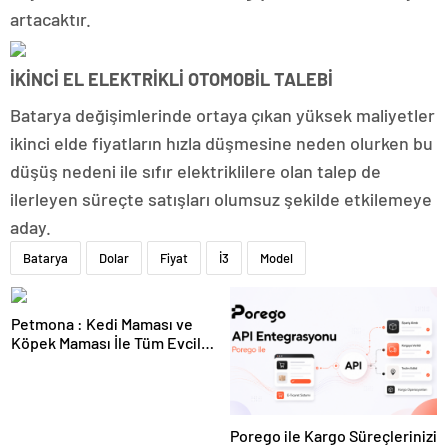
artacaktır.
İKİNCİ EL ELEKTRİKLİ OTOMOBİL TALEBİ
Batarya değişimlerinde ortaya çıkan yüksek maliyetler
ikinci elde fiyatların hızla düşmesine neden olurken bu
düşüş nedeni ile sıfır elektriklilere olan talep de
ilerleyen süreçte satışları olumsuz şekilde etkilemeye
aday.
Batarya
Dolar
Fiyat
İ3
Model
Petmona : Kedi Maması ve
Köpek Maması İle Tüm Evcil
Hayvan Ürünleri
Porego ile Kargo Süreçlerinizi