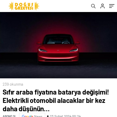
düşünün…
239 okunma
Sıfır araba fiyatına batarya değişimi!
Elektrikli otomobil alacaklar bir kez
daha düşünün…
23 Şubat 2024 00:24
ABONE OL
News