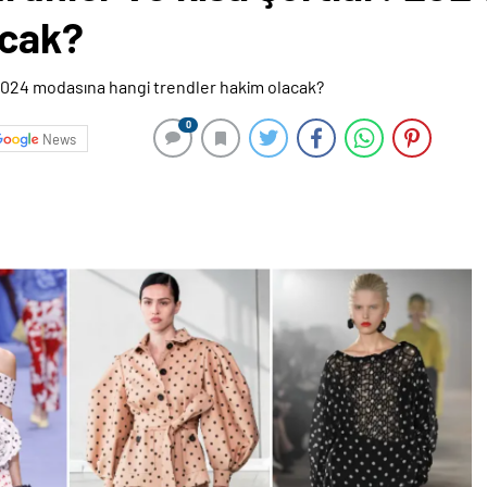
acak?
0
News