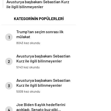
Avusturya başbakanı Sebastian Kurz
ile ilgili bilinmeyenler
KATEGORİNİN POPÜLERLERİ
Trump’tan seçim sonrası ilk
mülakat
1
8043 kez okundu
Avusturya başbakanı Sebastian
Kurz ile ilgili bilinmeyenler
2
5143 kez okundu
Avusturya başbakanı Sebastian
Kurz ile ilgili bilinmeyenler
3
5009 kez okundu
Joe Biden 6 aylık hedeflerini
açıkladı. Senato buz gibi…
4