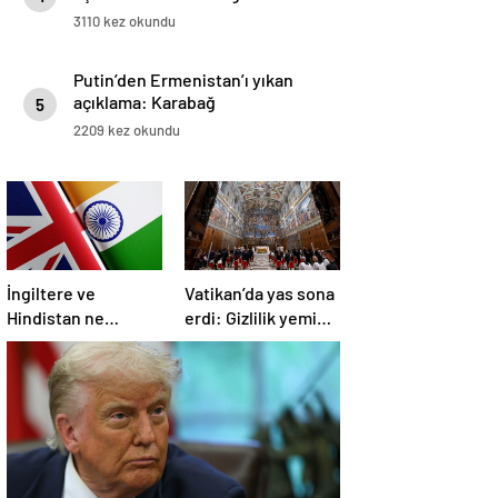
3110 kez okundu
Putin’den Ermenistan’ı yıkan
açıklama: Karabağ
5
Azerbaycan’ın ayrılmaz bir
2209 kez okundu
parçasıdır!
İngiltere ve
Vatikan’da yas sona
Hindistan ne
erdi: Gizlilik yemini
üzerine anlaştı?
edildi, seçim
başlıyor