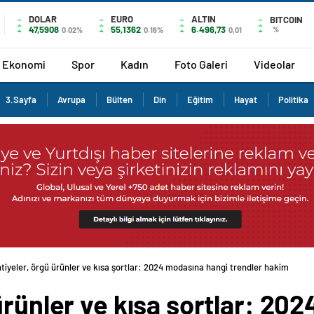
DOLAR
EURO
ALTIN
BITCOIN
47,5908
55,1362
6.496,73
%
0.02%
0.16%
0,01
Ekonomi
Spor
Kadın
Foto Galeri
Videolar
3.Sayfa
Avrupa
Bülten
Din
Eğitim
Hayat
Politika
tiyeler, örgü ürünler ve kısa şortlar: 2024 modasına hangi trendler hakim
ürünler ve kısa şortlar: 20