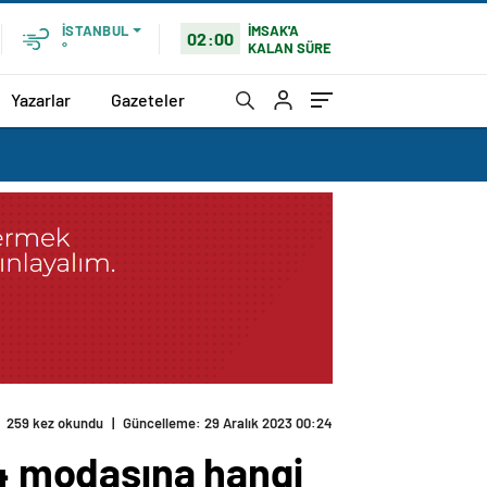
İMSAK'A
İSTANBUL
02:00
KALAN SÜRE
°
Yazarlar
Gazeteler
259 kez okundu
|
Güncelleme: 29 Aralık 2023 00:24
24 modasına hangi