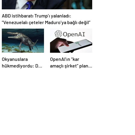
ABD istihbaratı Trump’ı yalanladı:
“Venezuelalı çeteler Maduro’ya bağlı değil”
Okyanuslara
OpenAI’ın “kar
hükmediyordu: Dev
amaçlı şirket” planı
deniz canavarı fosili
suya düştü
bulundu