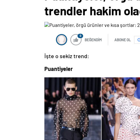
trendler hakim ol
0
BEĞENDİM
ABONE OL
İşte o sekiz trend:
Puantiyeler