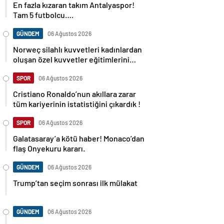
En fazla kızaran takım Antalyaspor!
Tam 5 futbolcu….
GÜNDEM
06 Ağustos 2026
Norweç silahlı kuvvetleri kadınlardan
oluşan özel kuvvetler eğitimlerini
başlattı.
SPOR
06 Ağustos 2026
Cristiano Ronaldo’nun akıllara zarar
tüm kariyerinin istatistiğini çıkardık !
SPOR
06 Ağustos 2026
Galatasaray’a kötü haber! Monaco’dan
flaş Onyekuru kararı.
GÜNDEM
06 Ağustos 2026
Trump’tan seçim sonrası ilk mülakat
GÜNDEM
06 Ağustos 2026