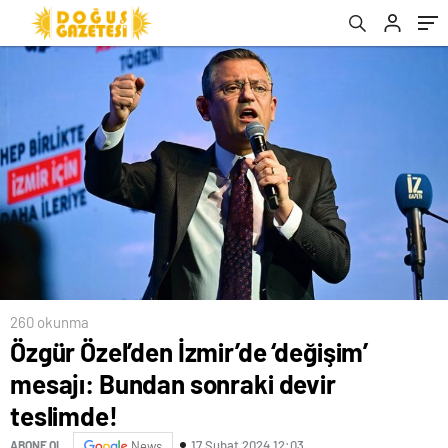
260 okunma
Özgür Özel’den İzmir’de ‘değişim’
mesajı: Bundan sonraki devir
teslimde!
17 Şubat 2024 12:03
ABONE OL
News