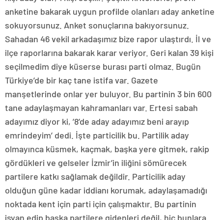
anketine bakarak uygun profilde olanları aday anketine
sokuyorsunuz. Anket sonuçlarına bakıyorsunuz.
Sahadan 46 vekil arkadaşımız bize rapor ulaştırdı. İl ve
ilçe raporlarına bakarak karar veriyor. Geri kalan 39 kişi
seçilmedim diye küserse burası parti olmaz. Bugün
Türkiye’de bir kaç tane istifa var. Gazete
manşetlerinde onlar yer buluyor. Bu partinin 3 bin 600
tane adaylaşmayan kahramanları var. Ertesi sabah
adayımız diyor ki, ’8’de aday adayımız beni arayıp
emrindeyim’ dedi. İşte particilik bu. Partilik aday
olmayınca küsmek, kaçmak, başka yere gitmek, rakip
gördükleri ve gelseler İzmir’in iliğini sömürecek
partilere katkı sağlamak değildir. Particilik aday
olduğun güne kadar iddianı korumak, adaylaşamadığı
noktada kent için parti için çalışmaktır. Bu partinin
isyan edip başka partilere gidenleri değil, hiç bunlara