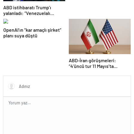
ABD istihbaratı Trump’ı
yalanladı: “Venezuelalı
çeteler Maduro’ya bağlı değil”
OpenAI’ın “kar amaçlı şirket”
planı suya düştü
ABD-İran görüşmeleri:
“4’üncü tur 11 Mayıs’ta
Maskat’ta”