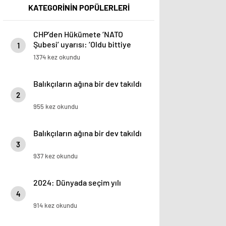
KATEGORİNİN POPÜLERLERİ
CHP’den Hükümete ‘NATO
Şubesi’ uyarısı: ‘Oldu bittiye
1
getirmeyin’
1374 kez okundu
Balıkçıların ağına bir dev takıldı
2
955 kez okundu
Balıkçıların ağına bir dev takıldı
3
937 kez okundu
2024: Dünyada seçim yılı
4
914 kez okundu