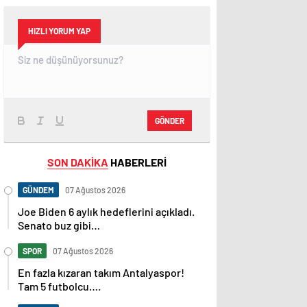
HIZLI YORUM YAP
GÖNDER
SON DAKİKA
HABERLERİ
GÜNDEM
07 Ağustos 2026
Joe Biden 6 aylık hedeflerini açıkladı.
Senato buz gibi…
SPOR
07 Ağustos 2026
En fazla kızaran takım Antalyaspor!
Tam 5 futbolcu….