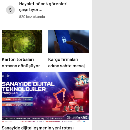
Hayalet böcek görenleri
şaşırtıyor…
5
820 kez okundu
Karton torbaları
Kargo firmaları
ormana dönüşüyor
adına sahte mesaj
tuzağı: Kişisel
bilgileriniz
tehlikede!
Sanayide dijitalleşmenin yeni rotası