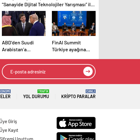
“Sanayide Dijital Teknolojiler Yarışması” ile
belirleniyor!
ABD’den Suudi
FinAI Summit
Arabistan’a
Türkiye ayağına
teknoloji çıkarması
Garanti BBVA ev
sahipliği yaptı
KONOMİ
TRAFİK
CANLI
TELER
YOL DURUMU
KRIPTO PARALAR
Üye Giriş
Üye Kayıt
Şifremi Unuttum