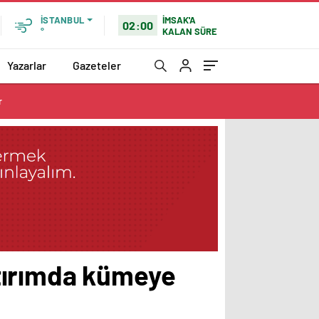
İMSAK'A
İSTANBUL
02:00
KALAN SÜRE
°
Yazarlar
Gazeteler
r
tırımda kümeye