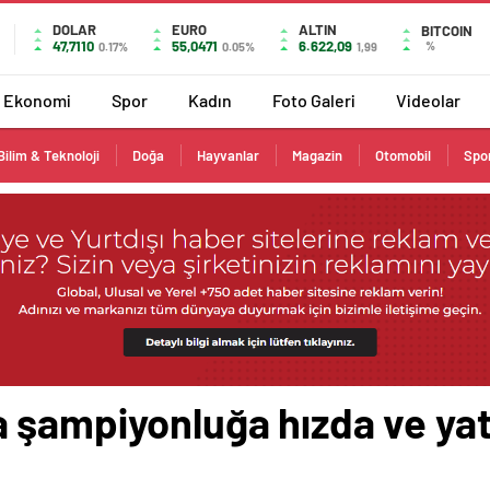
DOLAR
EURO
ALTIN
BITCOIN
47,7110
55,0471
6.622,09
%
0.17%
0.05%
1,99
Ekonomi
Spor
Kadın
Foto Galeri
Videolar
Bilim & Teknoloji
Doğa
Hayvanlar
Magazin
Otomobil
Spo
 şampiyonluğa hızda ve ya