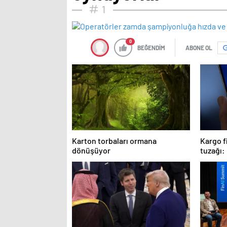
1
0
BEĞENDİM
ABONE OL
Karton torbaları ormana
Kargo f
dönüşüyor
tuzağı: 
tehlike