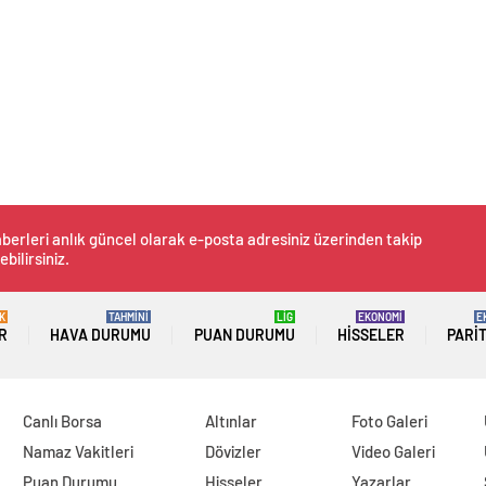
berleri anlık güncel olarak e-posta adresiniz üzerinden takip
ebilirsiniz.
K
TAHMİNİ
LİG
EKONOMİ
E
R
HAVA DURUMU
PUAN DURUMU
HISSELER
PARI
Canlı Borsa
Altınlar
Foto Galeri
Namaz Vakitleri
Dövizler
Video Galeri
Puan Durumu
Hisseler
Yazarlar