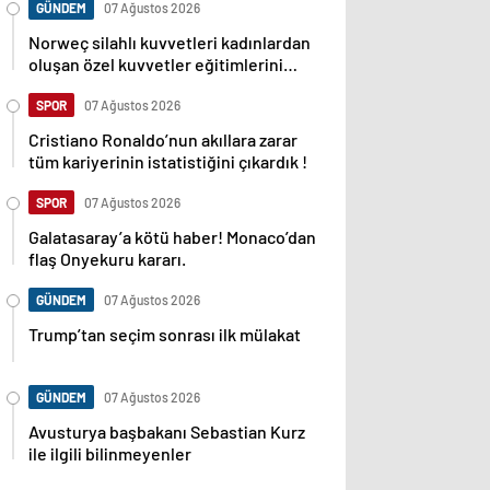
GÜNDEM
07 Ağustos 2026
Norweç silahlı kuvvetleri kadınlardan
oluşan özel kuvvetler eğitimlerini
başlattı.
SPOR
07 Ağustos 2026
Cristiano Ronaldo’nun akıllara zarar
tüm kariyerinin istatistiğini çıkardık !
SPOR
07 Ağustos 2026
Galatasaray’a kötü haber! Monaco’dan
flaş Onyekuru kararı.
GÜNDEM
07 Ağustos 2026
Trump’tan seçim sonrası ilk mülakat
GÜNDEM
07 Ağustos 2026
Avusturya başbakanı Sebastian Kurz
ile ilgili bilinmeyenler