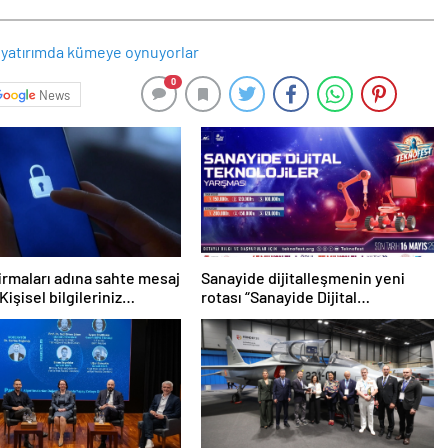
0
News
irmaları adına sahte mesaj
Sanayide dijitalleşmenin yeni
Kişisel bilgileriniz
rotası “Sanayide Dijital
de!
Teknolojiler Yarışması” ile
belirleniyor!