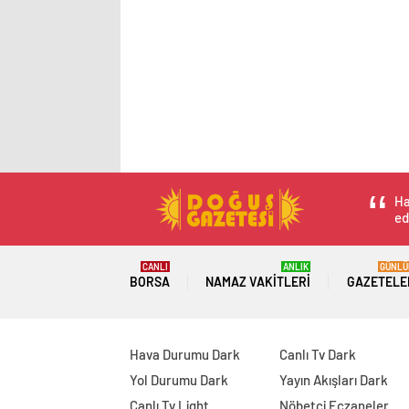
Ha
ed
CANLI
ANLIK
GÜNLÜ
BORSA
NAMAZ VAKITLERI
GAZETELE
Hava Durumu Dark
Canlı Tv Dark
Yol Durumu Dark
Yayın Akışları Dark
Canlı Tv Light
Nöbetçi Eczaneler