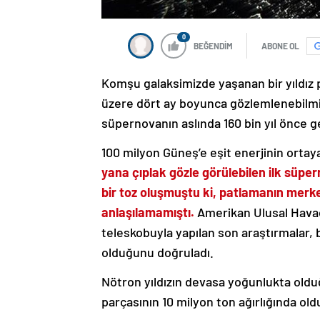
0
BEĞENDİM
ABONE OL
Komşu galaksimizde yaşanan bir yıldız 
üzere dört ay boyunca gözlemlenebilmi
süpernovanın aslında 160 bin yıl önce g
100 milyon Güneş’e eşit enerjinin ortaya
yana çıplak gözle görülebilen ilk süpe
bir toz oluşmuştu ki, patlamanın merke
anlaşılamamıştı.
Amerikan Ulusal Havac
teleskobuyla yapılan son araştırmalar, 
olduğunu doğruladı.
Nötron yıldızın devasa yoğunlukta olduğu 
parçasının 10 milyon ton ağırlığında old