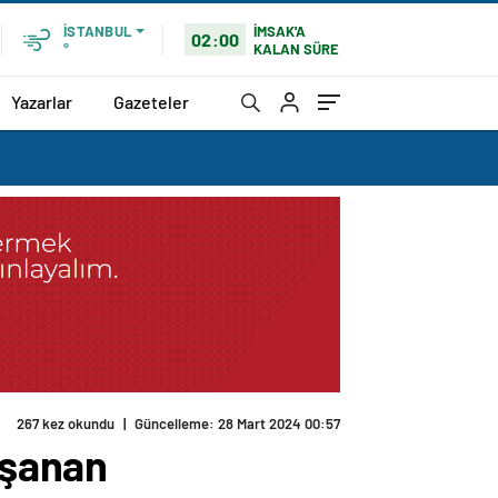
İMSAK'A
İSTANBUL
02:00
KALAN SÜRE
°
Yazarlar
Gazeteler
267 kez okundu
|
Güncelleme: 28 Mart 2024 00:57
aşanan