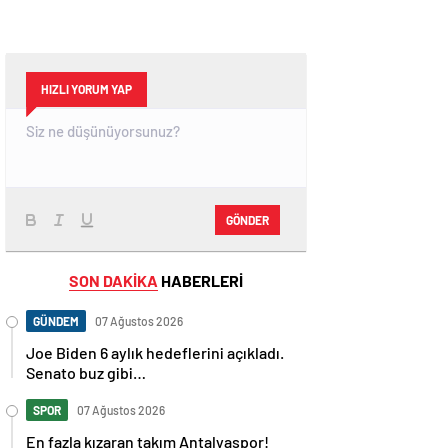
HIZLI YORUM YAP
GÖNDER
SON DAKİKA
HABERLERİ
GÜNDEM
07 Ağustos 2026
Joe Biden 6 aylık hedeflerini açıkladı.
Senato buz gibi…
SPOR
07 Ağustos 2026
En fazla kızaran takım Antalyaspor!