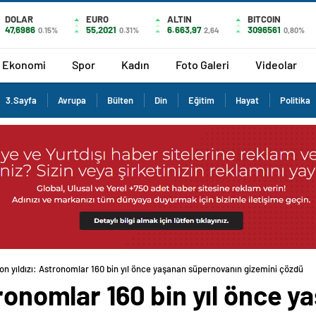
DOLAR
EURO
ALTIN
BITCOIN
47,6986
55,2021
6.663,97
3096561
0.15%
0.31%
2,64
0,80%
Ekonomi
Spor
Kadın
Foto Galeri
Videolar
3.Sayfa
Avrupa
Bülten
Din
Eğitim
Hayat
Politika
on yıldızı: Astronomlar 160 bin yıl önce yaşanan süpernovanın gizemini çözdü
tronomlar 160 bin yıl önce y