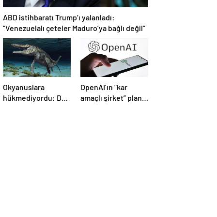
ABD istihbaratı Trump’ı yalanladı:
“Venezuelalı çeteler Maduro’ya bağlı değil”
Okyanuslara
OpenAI’ın “kar
hükmediyordu: Dev
amaçlı şirket” planı
deniz canavarı fosili
suya düştü
bulundu