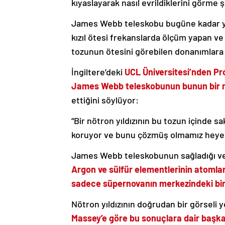
kıyaslayarak nasıl evrildiklerini görme 
James Webb teleskobu bugüne kadar yap
kızıl ötesi frekanslarda ölçüm yapan 
tozunun ötesini görebilen donanımlara 
İngiltere’deki
UCL Üniversitesi’nden Pr
James Webb teleskobunun bunun bir nöt
ettiğini söylüyor:
“Bir nötron yıldızının bu tozun içinde s
koruyor ve bunu çözmüş olmamız heyec
James Webb teleskobunun sağladığı ve
Argon ve sülfür elementlerinin atomlar
sadece süpernovanın merkezindeki bir nö
Nötron yıldızının doğrudan bir görseli
Massey’e göre bu sonuçlara dair baş