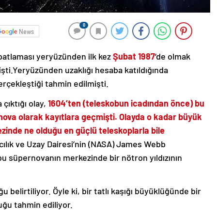
0
News
patlaması yeryüzünden ilk kez
Şubat 1987
‘de olmak
şti.Yeryüzünden uzaklığı hesaba katıldığında
erçekleştiği tahmin edilmişti.
 çıktığı olay,
1604’ten (teleskobun icadından önce) bu
rnova olarak kayıtlara geçmişti. Olayda o kadar büyük
zinde ne olduğu en güçlü teleskoplarla bile
ılık ve Uzay Dairesi’nin (NASA) James Webb
bu süpernovanın merkezinde bir nötron yıldızının
belirtiliyor. Öyle ki, bir tatlı kaşığı büyüklüğünde bir
uğu tahmin ediliyor.