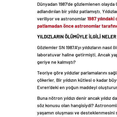
Dünyadan 1987’de gözlemlenen olayda G
adlandırılan bir yıldız patlamıştı. Yıld
veriliyor ve astronomlar
1987 yılındaki 
patlamadan önce astronomlar tarafınd
YILDIZLARIN ÖLÜMÜYLE İLGİLİ NELER 
Gözlemler SN 1987A’yı yıldızların nasıl ö
laboratuvar haline getirmişti. Ancak y
geriye ne kalmıştı?
Teoriye göre yıldızlar parlamalarını sağ
çökerler. Bir yıldızın kütlesi o kadar b
Evren’deki en yoğun maddeyi oluşturur
Buna nötron yıldızı denir ancak yıldız 
söz konusu olan hangisiydi? Astronomla
yaşamın oluşması ve desteklenmesini sa