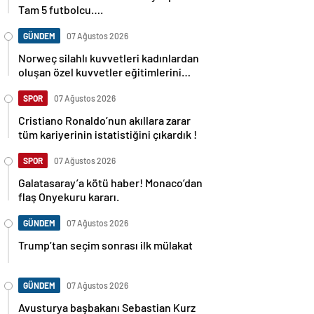
Tam 5 futbolcu….
GÜNDEM
07 Ağustos 2026
Norweç silahlı kuvvetleri kadınlardan
oluşan özel kuvvetler eğitimlerini
başlattı.
SPOR
07 Ağustos 2026
Cristiano Ronaldo’nun akıllara zarar
tüm kariyerinin istatistiğini çıkardık !
SPOR
07 Ağustos 2026
Galatasaray’a kötü haber! Monaco’dan
flaş Onyekuru kararı.
GÜNDEM
07 Ağustos 2026
Trump’tan seçim sonrası ilk mülakat
GÜNDEM
07 Ağustos 2026
Avusturya başbakanı Sebastian Kurz