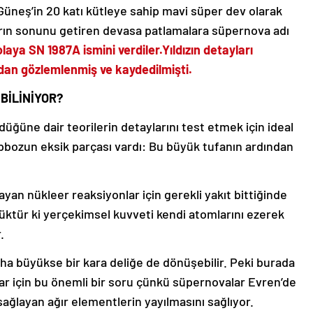
üneş’in 20 katı kütleye sahip mavi süper dev olarak
ızların sonunu getiren devasa patlamalara süpernova adı
olaya SN 1987A ismini verdiler.Yıldızın detayları
an gözlemlenmiş ve kaydedilmişti.
BİLİNİYOR?
ldüğüne dair teorilerin detaylarını test etmek için ideal
apbozun eksik parçası vardı: Bu büyük tufanın ardından
layan nükleer reaksiyonlar için gerekli yakıt bittiğinde
üyüktür ki yerçekimsel kuvveti kendi atomlarını ezerek
.
daha büyükse bir kara deliğe de dönüşebilir. Peki burada
r için bu önemli bir soru çünkü süpernovalar Evren’de
ğlayan ağır elementlerin yayılmasını sağlıyor.