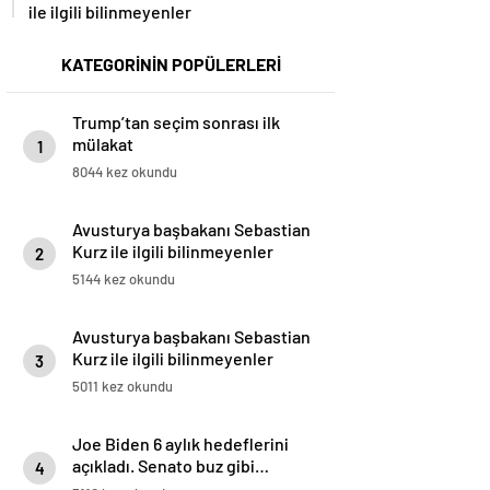
ile ilgili bilinmeyenler
KATEGORİNİN POPÜLERLERİ
Trump’tan seçim sonrası ilk
mülakat
1
8044 kez okundu
Avusturya başbakanı Sebastian
Kurz ile ilgili bilinmeyenler
2
5144 kez okundu
Avusturya başbakanı Sebastian
Kurz ile ilgili bilinmeyenler
3
5011 kez okundu
Joe Biden 6 aylık hedeflerini
açıkladı. Senato buz gibi…
4