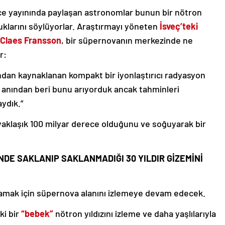
nce yayınında paylaşan astronomlar bunun bir nötron
duklarını söylüyorlar. Araştırmayı yöneten
İsveç’teki
 Claes Fransson
, bir süpernovanın merkezinde ne
r:
ızından kaynaklanan kompakt bir iyonlaştırıcı radyasyon
 anından beri bunu arıyorduk ancak tahminleri
ydık.”
n yaklaşık 100 milyar derece olduğunu ve soğuyarak bir
İNDE SAKLANIP SAKLANMADIĞI 30 YILDIR GİZEMİNİ
nlamak için süpernova alanını izlemeye devam edecek.
ki bir
“bebek”
nötron yıldızını izleme ve daha yaşlılarıyla