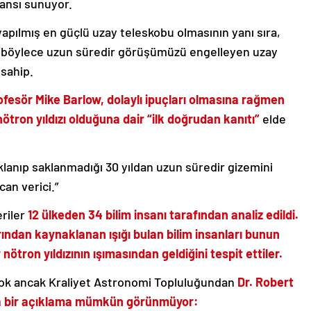
şansı sunuyor.
ılmış en güçlü uzay teleskobu olmasının yanı sıra,
ve böylece uzun süredir görüşümüzü engelleyen uzay
sahip.
ofesör Mike Barlow, dolaylı ipuçları olmasına rağmen
ron yıldızı olduğuna dair “ilk doğrudan kanıtı”
elde
aklanıp saklanmadığı 30 yıldan uzun süredir gizemini
an verici.”
riler
12 ülkeden 34 bilim insanı tarafından analiz edildi.
ından kaynaklanan ışığı bulan bilim insanları bunun
tron yıldızının ışımasından geldiğini tespit ettiler.
 yok ancak Kraliyet Astronomi Topluluğundan
Dr. Robert
ka bir açıklama mümkün görünmüyor: