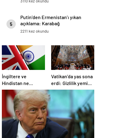
3110 kez okundu
Putin’den Ermenistan’ı yıkan
açıklama: Karabağ
5
Azerbaycan’ın ayrılmaz bir
2211 kez okundu
parçasıdır!
İngiltere ve
Vatikan’da yas sona
Hindistan ne
erdi: Gizlilik yemini
üzerine anlaştı?
edildi, seçim
başlıyor