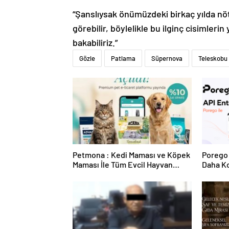
“Şanslıysak önümüzdeki birkaç yılda nöt
görebilir, böylelikle bu ilginç cisimle
bakabiliriz.”
Gözle
Patlama
Süpernova
Teleskobu
Petmona : Kedi Maması ve Köpek
Porego 
Maması İle Tüm Evcil Hayvan
Daha Ko
Ürünleri