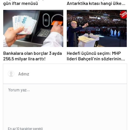
gün iftar menüsü
Antarktika kıtası hangi ülkeye
ait?
Bankalara olan borçlar 3 ayda
Hedefi üçüncü seçim: MHP
256,5 milyar lira arttı!
lideri Bahçeli’nin sözlerinin
gerisinde ‘erken seçim
formülü’ yattığı konuşuluyor
En az 10 karakter gerekli