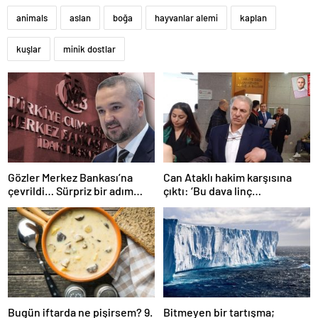
animals
aslan
boğa
hayvanlar alemi
kaplan
kuşlar
minik dostlar
Gözler Merkez Bankası’na
Can Ataklı hakim karşısına
çevrildi… Sürpriz bir adım
çıktı: ‘Bu dava linç
gelebilir mi? İşte son faiz
kampanyasının bir sonucu’
tahminleri
Bugün iftarda ne pişirsem? 9.
Bitmeyen bir tartışma;