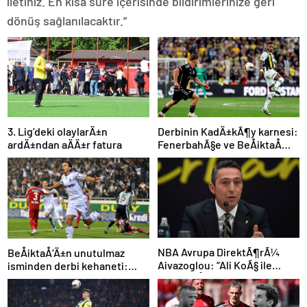
iletiniz. En kısa süre içerisinde bildirimlerinize geri
dönüş sağlanılacaktır.”
3. Lig’deki olaylarÄ±n
Derbinin KadÄ±kÃ¶y karnesi:
ardÄ±ndan aÄÄ±r fatura
FenerbahÃ§e ve BeÅiktaÅ
iÃ§in dikkat Ã§ekenÂ sayÄ±
NBA Avrupa DirektÃ¶rÃ¼
BeÅiktaÅ’Ä±n unutulmaz
Aivazoglou: “Ali KoÃ§ ile
isminden derbi kehaneti:
gÃ¶rÃ¼ÅtÃ¼k”
“Zor olacak ama kazanacak”