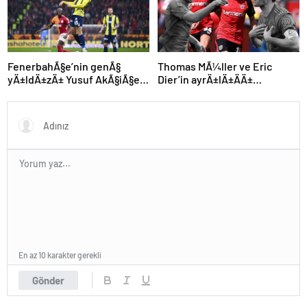
FenerbahÃ§e’nin genÃ§
Thomas MÃ¼ller ve Eric
yÄ±ldÄ±zÄ± Yusuf AkÃ§iÃ§ek
Dier’in ayrÄ±lÄ±ÄÄ±
kariyerine Avrupa’da devam
sonrasÄ± Alman devinden
edebilir
Ã§Ä±lgÄ±n plan
En az 10 karakter gerekli
Gönder