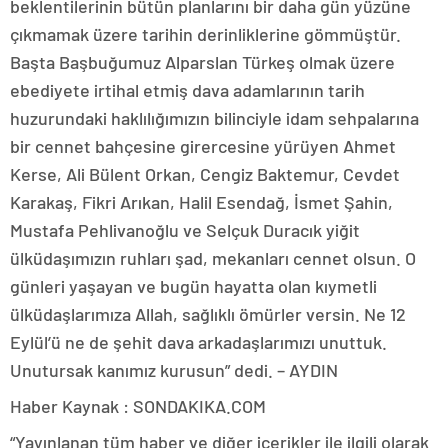
beklentilerinin bütün planlarını bir daha gün yüzüne
çıkmamak üzere tarihin derinliklerine gömmüştür.
Başta Başbuğumuz Alparslan Türkeş olmak üzere
ebediyete irtihal etmiş dava adamlarının tarih
huzurundaki haklılığımızın bilinciyle idam sehpalarına
bir cennet bahçesine girercesine yürüyen Ahmet
Kerse, Ali Bülent Orkan, Cengiz Baktemur, Cevdet
Karakaş, Fikri Arıkan, Halil Esendağ, İsmet Şahin,
Mustafa Pehlivanoğlu ve Selçuk Duracık yiğit
ülküdaşımızın ruhları şad, mekanları cennet olsun. O
günleri yaşayan ve bugün hayatta olan kıymetli
ülküdaşlarımıza Allah, sağlıklı ömürler versin. Ne 12
Eylül’ü ne de şehit dava arkadaşlarımızı unuttuk.
Unutursak kanımız kurusun” dedi. – AYDIN
Haber Kaynak : SONDAKIKA.COM
“Yayınlanan tüm haber ve diğer içerikler ile ilgili olarak