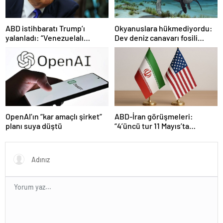
ABD istihbaratı Trump’ı
Okyanuslara hükmediyordu:
yalanladı: “Venezuelalı
Dev deniz canavarı fosili
çeteler Maduro’ya bağlı değil”
bulundu
ABD-İran görüşmeleri:
OpenAI’ın “kar amaçlı şirket”
“4’üncü tur 11 Mayıs’ta
planı suya düştü
Maskat’ta”