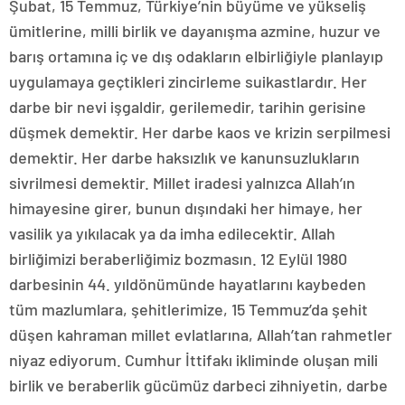
Şubat, 15 Temmuz, Türkiye’nin büyüme ve yükseliş
ümitlerine, milli birlik ve dayanışma azmine, huzur ve
barış ortamına iç ve dış odakların elbirliğiyle planlayıp
uygulamaya geçtikleri zincirleme suikastlardır. Her
darbe bir nevi işgaldir, gerilemedir, tarihin gerisine
düşmek demektir. Her darbe kaos ve krizin serpilmesi
demektir. Her darbe haksızlık ve kanunsuzlukların
sivrilmesi demektir. Millet iradesi yalnızca Allah’ın
himayesine girer, bunun dışındaki her himaye, her
vasilik ya yıkılacak ya da imha edilecektir. Allah
birliğimizi beraberliğimiz bozmasın. 12 Eylül 1980
darbesinin 44. yıldönümünde hayatlarını kaybeden
tüm mazlumlara, şehitlerimize, 15 Temmuz’da şehit
düşen kahraman millet evlatlarına, Allah’tan rahmetler
niyaz ediyorum. Cumhur İttifakı ikliminde oluşan mili
birlik ve beraberlik gücümüz darbeci zihniyetin, darbe