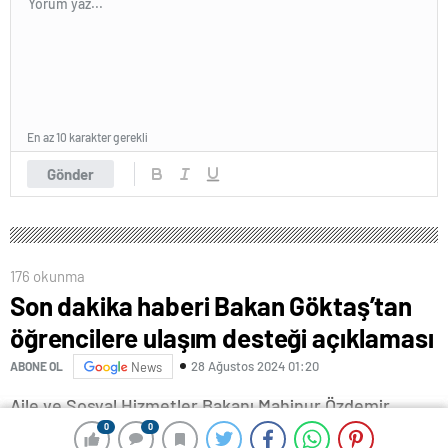
En az 10 karakter gerekli
Gönder
176 okunma
Son dakika haberi Bakan Göktaş’tan
öğrencilere ulaşım desteği açıklaması
28 Ağustos 2024 01:20
ABONE OL
News
Aile ve Sosyal Hizmetler Bakanı Mahinur Özdemir
0
0
0
0
Göktaş, sosyal yardım faydalanıcısı hanelerde bulunan