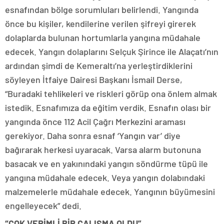
esnafından bölge sorumluları belirlendi. Yangında
önce bu kişiler, kendilerine verilen şifreyi girerek
dolaplarda bulunan hortumlarla yangına müdahale
edecek. Yangın dolaplarını Selçuk Şirince ile Alaçatı’nın
ardından şimdi de Kemeraltı’na yerleştirdiklerini
söyleyen İtfaiye Dairesi Başkanı İsmail Derse,
“Buradaki tehlikeleri ve riskleri görüp ona önlem almak
istedik. Esnafımıza da eğitim verdik. Esnafın olası bir
yangında önce 112 Acil Çağrı Merkezini araması
gerekiyor. Daha sonra esnaf ‘Yangın var’ diye
bağırarak herkesi uyaracak. Varsa alarm butonuna
basacak ve en yakınındaki yangın söndürme tüpü ile
yangına müdahale edecek. Veya yangın dolabındaki
malzemelerle müdahale edecek. Yangının büyümesini
engelleyecek” dedi.
“ÇOK VERİMLİ BİR ÇALIŞMA OLDU”