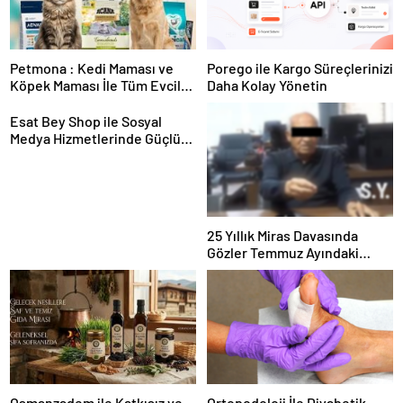
Petmona : Kedi Maması ve
Porego ile Kargo Süreçlerinizi
Köpek Maması İle Tüm Evcil
Daha Kolay Yönetin
Hayvan Ürünleri
Esat Bey Shop ile Sosyal
Medya Hizmetlerinde Güçlü
Panel Deneyimi
25 Yıllık Miras Davasında
Gözler Temmuz Ayındaki
Karar Duruşmasına Çevrildi
Osmanzadem ile Katkısız ve
Ortopodoloji İle Diyabetik