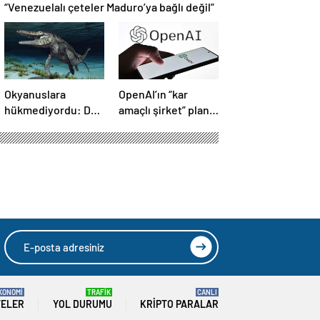
“Venezuelalı çeteler Maduro’ya bağlı değil”
Okyanuslara
OpenAI’ın “kar
hükmediyordu: Dev
amaçlı şirket” planı
deniz canavarı fosili
suya düştü
bulundu
KONOMİ
TRAFİK
CANLI
TELER
YOL DURUMU
KRIPTO PARALAR