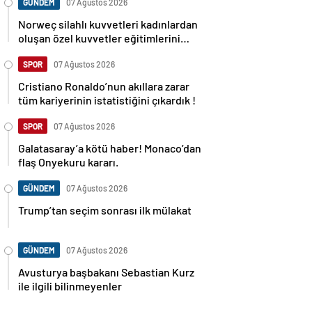
GÜNDEM
07 Ağustos 2026
Norweç silahlı kuvvetleri kadınlardan
oluşan özel kuvvetler eğitimlerini
başlattı.
SPOR
07 Ağustos 2026
Cristiano Ronaldo’nun akıllara zarar
tüm kariyerinin istatistiğini çıkardık !
SPOR
07 Ağustos 2026
Galatasaray’a kötü haber! Monaco’dan
flaş Onyekuru kararı.
GÜNDEM
07 Ağustos 2026
Trump’tan seçim sonrası ilk mülakat
GÜNDEM
07 Ağustos 2026
Avusturya başbakanı Sebastian Kurz
ile ilgili bilinmeyenler