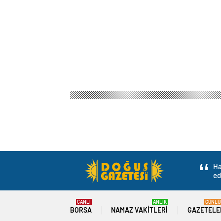
Ha
ed
CANLI
ANLIK
GÜNLÜ
BORSA
NAMAZ VAKITLERI
GAZETELE