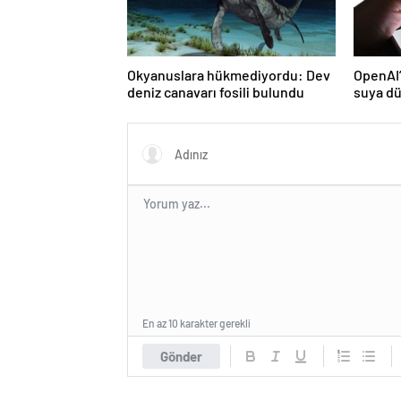
Okyanuslara hükmediyordu: Dev
OpenAI’
deniz canavarı fosili bulundu
suya d
En az 10 karakter gerekli
Gönder