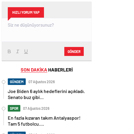
HIZLI YORUM YAP
GÖNDER
SON DAKİKA
HABERLERİ
GÜNDEM
07 Ağustos 2026
Joe Biden 6 aylık hedeflerini açıkladı.
Senato buz gibi…
SPOR
07 Ağustos 2026
En fazla kızaran takım Antalyaspor!
Tam 5 futbolcu….