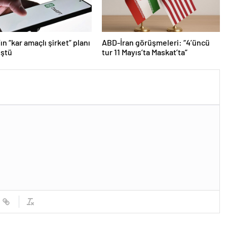
ın “kar amaçlı şirket” planı
ABD-İran görüşmeleri: “4’üncü
üştü
tur 11 Mayıs’ta Maskat’ta”