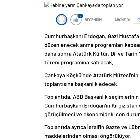
0
BEĞENDİM
ABONE OL
Cumhurbaşkanı Erdoğan, Gazi Mustafa Ke
düzenlenecek anma programları kapsamın
daha sonra Atatürk Kültür, Dil ve Tar
töreni programına katılacak.
Çankaya Köşkü’nde Atatürk Müzesi’nin a
toplantısına başkanlık edecek.
Toplantıda, ABD Başkanlık seçimlerinin
Cumhurbaşkanı Erdoğan’ın Kırgızistan v
görüşülmesi ve ekonomideki son durum
Toplantıda ayrıca İsrail’in Gazze ve Lü
maddelerinden olması öngörülüyor.