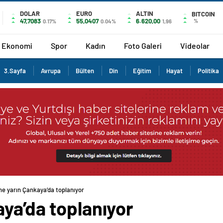
DOLAR
EURO
ALTIN
BITCOIN
47,7083
55,0407
6.620,00
%
0.17%
0.04%
1,96
Ekonomi
Spor
Kadın
Foto Galeri
Videolar
3.Sayfa
Avrupa
Bülten
Din
Eğitim
Hayat
Politika
ne yarın Çankaya’da toplanıyor
ya’da toplanıyor