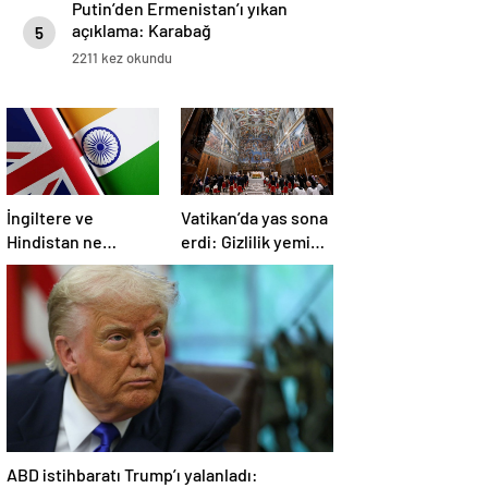
Putin’den Ermenistan’ı yıkan
açıklama: Karabağ
5
Azerbaycan’ın ayrılmaz bir
2211 kez okundu
parçasıdır!
İngiltere ve
Vatikan’da yas sona
Hindistan ne
erdi: Gizlilik yemini
üzerine anlaştı?
edildi, seçim
başlıyor
ABD istihbaratı Trump’ı yalanladı: