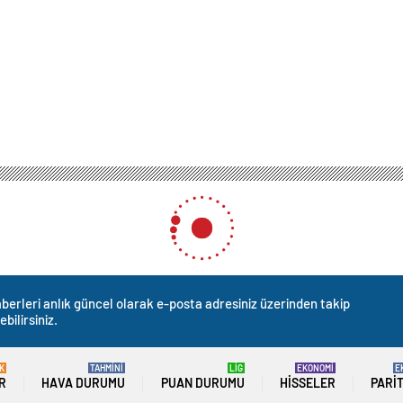
berleri anlık güncel olarak e-posta adresiniz üzerinden takip
ebilirsiniz.
K
TAHMİNİ
LİG
EKONOMİ
E
R
HAVA DURUMU
PUAN DURUMU
HISSELER
PARI