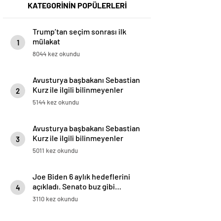
KATEGORİNİN POPÜLERLERİ
Trump’tan seçim sonrası ilk
mülakat
1
8044 kez okundu
Avusturya başbakanı Sebastian
Kurz ile ilgili bilinmeyenler
2
5144 kez okundu
Avusturya başbakanı Sebastian
Kurz ile ilgili bilinmeyenler
3
5011 kez okundu
Joe Biden 6 aylık hedeflerini
açıkladı. Senato buz gibi…
4
3110 kez okundu