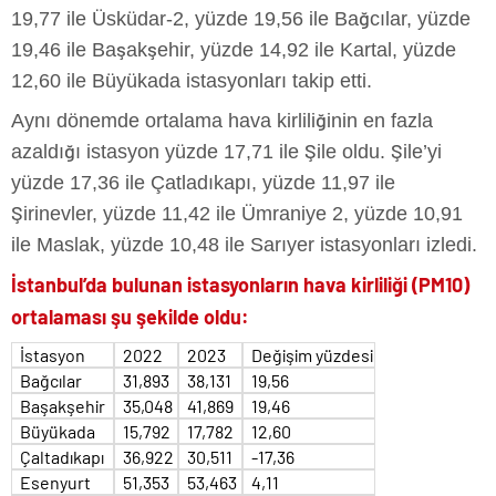
19,77 ile Üsküdar-2, yüzde 19,56 ile Bağcılar, yüzde
19,46 ile Başakşehir, yüzde 14,92 ile Kartal, yüzde
12,60 ile Büyükada istasyonları takip etti.
Aynı dönemde ortalama hava kirliliğinin en fazla
azaldığı istasyon yüzde 17,71 ile Şile oldu. Şile’yi
yüzde 17,36 ile Çatladıkapı, yüzde 11,97 ile
Şirinevler, yüzde 11,42 ile Ümraniye 2, yüzde 10,91
ile Maslak, yüzde 10,48 ile Sarıyer istasyonları izledi.
İstanbul’da bulunan istasyonların hava kirliliği (PM10)
ortalaması şu şekilde oldu:
İstasyon
2022
2023
Değişim yüzdesi
Bağcılar
31,893
38,131
19,56
Başakşehir
35,048
41,869
19,46
Büyükada
15,792
17,782
12,60
Çaltadıkapı
36,922
30,511
-17,36
Esenyurt
51,353
53,463
4,11