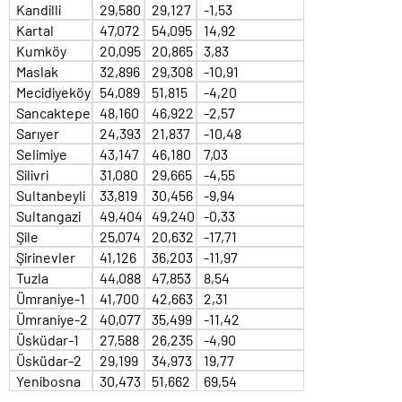
Kandilli
29,580
29,127
-1,53
Kartal
47,072
54,095
14,92
Kumköy
20,095
20,865
3,83
Maslak
32,896
29,308
-10,91
Mecidiyeköy
54,089
51,815
-4,20
Sancaktepe
48,160
46,922
-2,57
Sarıyer
24,393
21,837
-10,48
Selimiye
43,147
46,180
7,03
Silivri
31,080
29,665
-4,55
Sultanbeyli
33,819
30,456
-9,94
Sultangazi
49,404
49,240
-0,33
Şile
25,074
20,632
-17,71
Şirinevler
41,126
36,203
-11,97
Tuzla
44,088
47,853
8,54
Ümraniye-1
41,700
42,663
2,31
Ümraniye-2
40,077
35,499
-11,42
Üsküdar-1
27,588
26,235
-4,90
Üsküdar-2
29,199
34,973
19,77
Yenibosna
30,473
51,662
69,54